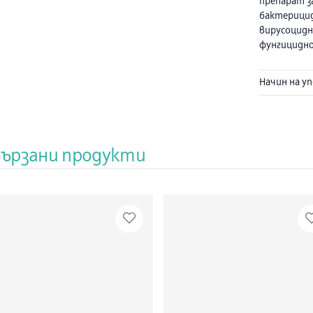
препарат за
бактерицид
вирусоцидно
фунгицидно
извършване
приятно ар
Начин на у
кожата. Ак
биоразград
чрез микро
добра кожн
употреба. 
вързани продукти
хигиенна де
обществени
вкусовата,
промишлено