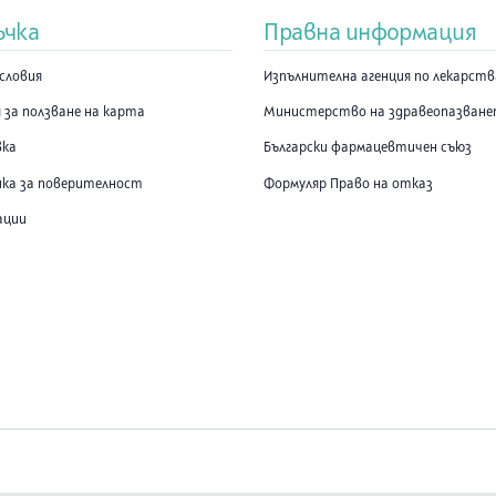
ъчка
Правна информация
словия
Изпълнителна агенция по лекарст
 за ползване на карта
Министерство на здравеопазван
вка
Български фармацевтичен съюз
ка за поверителност
Формуляр Право на отказ
ации