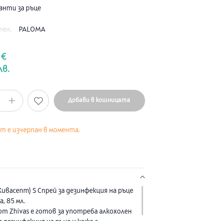
нти за ръце
тел:
PALOMA
 €
лв.
Добави в кошницата
кт е изчерпан в момента.
Живасепт) S Спрей за дезинфекция на ръце
а, 85 мл.
 от Zhivas е готов за употреба алкохолен