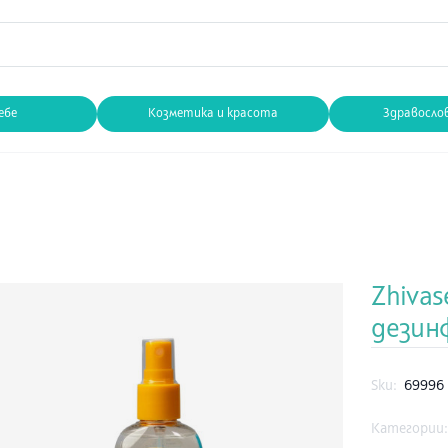
ебе
Козметика и красота
Здравосло
Zhivas
дезинф
Sku:
69996
Категории