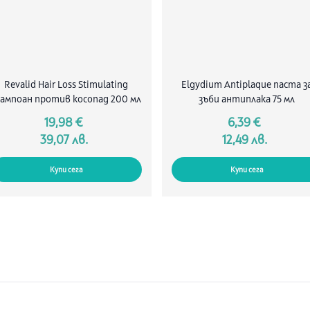
Revalid Hair Loss Stimulating
Elgydium Antiplaque паста з
ампоан против косопад 200 мл
зъби антиплака 75 мл
19,98 €
6,39 €
39,07 лв.
12,49 лв.
Купи сега
Купи сега