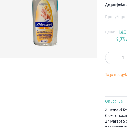
Дезинфекта
Производи
Цена:
1,40
2,73 
1
Този проду
Описание
Zhivasept (
бялч, с помп
Zhivasept S