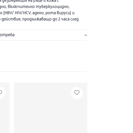
 дезинфекция на ръце и кожа с
но, включително туберкулоцидно,
 (HBV/ HIV/HCV, адено, рота вируси) и
 действие, продължаващо до 2 часа след
 на дезинфекцията. Препаратът е
оматизиран, омекотява и освежава
потреба
тивните съставки на препарата са
ими. Препаратът е филтриран за спори
филтър, не сенсибилизира и има много
а поносимост, дори и след многократна
Живасепт се препоръчва за приложение за
зинфекция на ръце в лечебни, здравни и
 заведения, в обекти на хранително-
 фармацевтична и козметична
сти и в бита.