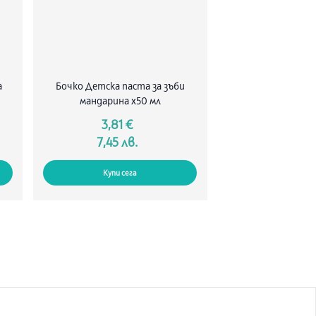
а
Бочко Детска паста за зъби
мандарина х50 мл
3,81 €
7,45 лв.
Купи сега