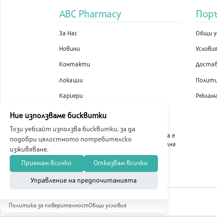
ABC Pharmacy
Пор
За Нас
Общи у
Новини
Условия
Контакти
Доста
Локации
Полити
Кариери
Реклам
Ние използваме бисквитки
Този уебсайт използва бисквитки, за да
ABC Pharmacy онлайн аптека е
подобри цялостното потребителско
лицензирана от Изпълнителна
изживяване.
Агенция по Лекарствата.
Приемам всичко
Отказвам всички
Управление на предпочитанията
Политика за поверителност
Общи условия