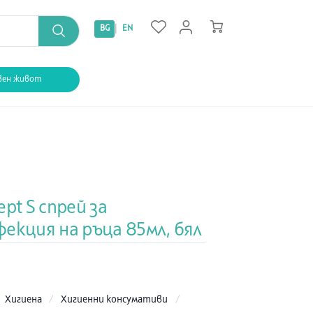
|
BG
EN
вен живот
ept S спрей за
екция на ръца 85мл, бял
:
Хигиена
/
Хигиенни консумативи
/