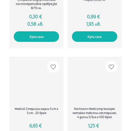
Стерилна водоустойчива
Марля 90см/1м
постоперативна превръзка
8/15 см.
0,30 €
0,99 €
0,58 лв.
1,93 лв.
Купи сега
Купи сега
Medrull Стерилни марли 5 cm x
Hartmann Medicomp компрес
5 cm - 20 броя
нетъкан текстил нестерилен,
4 дипли 5/5см х 100 броя
6,65 €
1,25 €