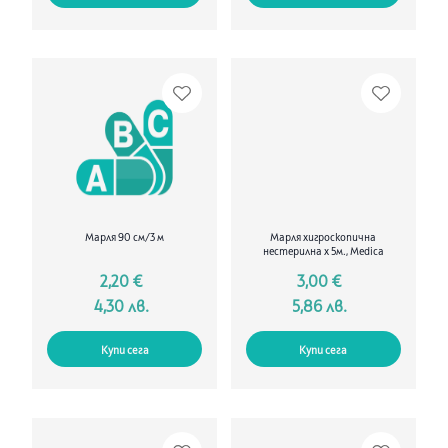
Марля 90 см/3 м
Марля хигроскопична
нестерилна х 5м., Medica
2,20 €
3,00 €
4,30 лв.
5,86 лв.
Купи сега
Купи сега