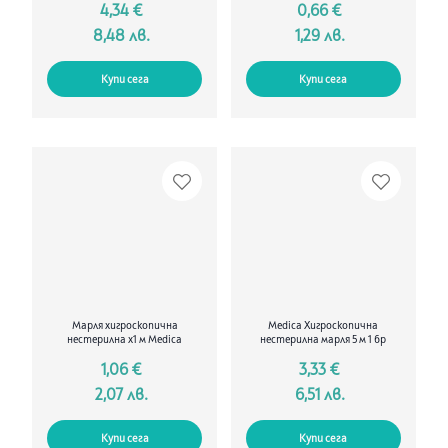
4,34 €
0,66 €
8,48 лв.
1,29 лв.
Купи сега
Купи сега
Марля хигроскопична
Medica Хигроскопична
нестерилна х1 м Medica
нестерилна марля 5 м 1 бр
1,06 €
3,33 €
2,07 лв.
6,51 лв.
Купи сега
Купи сега