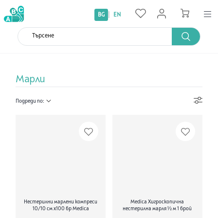
|
BG
EN
Марли
Подреди по:
Нестерилни марлени компреси
Medica Хигроскопична
10/10 см х100 бр Medica
нестерилна марля ½ м 1 брой