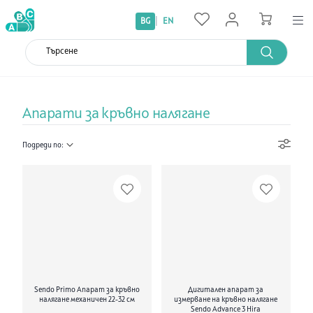
|
BG
EN
Апарати за кръвно налягане
Подреди по:
Sendo Primo Апарат за кръвно
Дигитален aпарат за
налягане механичен 22-32 см
измерване на кръвно налягане
Sendo Advance 3 Hira