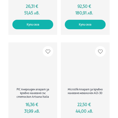
26,31 €
92,50 €
51,45 лв.
180,91 лв.
Купи сега
Купи сега
PIC Анероиден апарат за
Microlife Апарат за кръвно
кръвно налягане със
налягане механичен AG1-30
стетоскоп Artsana Italia
16,36 €
22,50 €
31,99 лв.
44,00 лв.