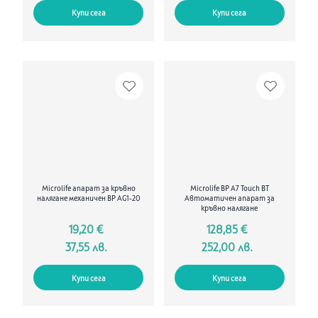
Купи сега
Купи сега
Microlife апарат за кръвно
Microlife BP A7 Touch BT
налягане механичен BP AG1-20
Автоматичен апарат за
кръвно налягане
19,20 €
128,85 €
37,55 лв.
252,00 лв.
Купи сега
Купи сега