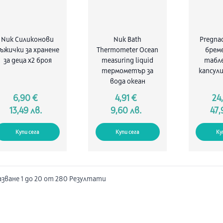
Nuk Силиконови
Nuk Bath
Pregnac
ъжички за хранене
Thermometer Ocean
бреме
за деца x2 броя
measuring liquid
табле
термометър за
капсули
вода океан
6,90 €
4,91 €
24
13,49 лв.
9,60 лв.
47,
Купи сега
Купи сега
Ку
азване
1
до
20
от
280
Резултати