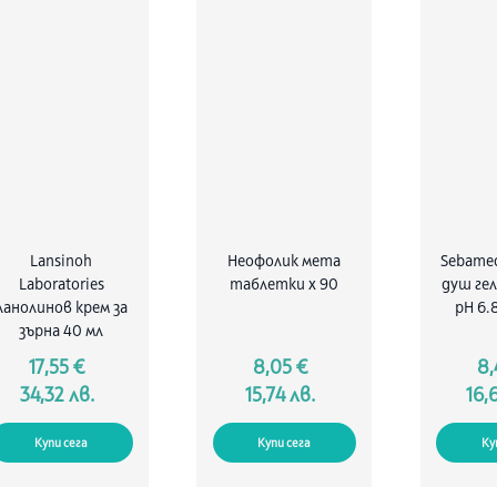
Lansinoh
Неофолик мета
Sebame
Laboratories
таблетки х 90
душ гел
ланолинов крем за
pН 6.
зърна 40 мл
17,55 €
8,05 €
8,
34,32 лв.
15,74 лв.
16,
Купи сега
Купи сега
Ку