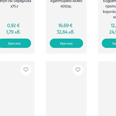
апун със смрадлика
Адаптирано мляко
Хидрат
х75 г
400гр.
проти
корички
х
0,92 €
16,69 €
12
1,79 лв.
32,64 лв.
24,
Купи сега
Купи сега
Ку