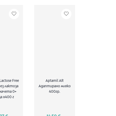
Lactose Free
Aptamil AR
ез лактоза
Адаптирано мляко
мачета 0+
400гр.
а x400 г