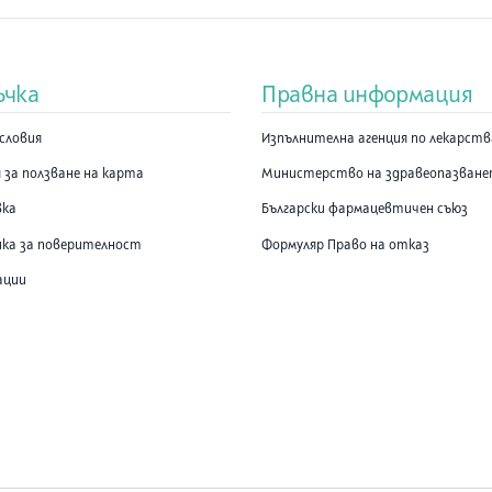
ъчка
Правна информация
словия
Изпълнителна агенция по лекарст
 за ползване на карта
Министерство на здравеопазван
вка
Български фармацевтичен съюз
ка за поверителност
Формуляр Право на отказ
ации