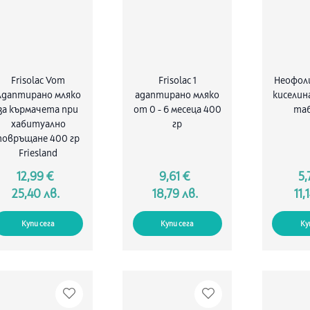
Frisolac Vom
Frisolac 1
Неофол
Адаптирано мляко
адаптирано мляко
киселина
за кърмачета при
от 0 - 6 месеца 400
та
хабитуално
гр
повръщане 400 гр
Friesland
12,99 €
9,61 €
5,
25,40 лв.
18,79 лв.
11,
Купи сега
Купи сега
Ку