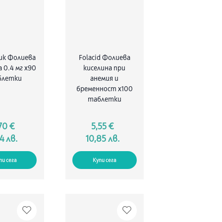
ик Фолиева
Folacid Фолиева
 0.4 мг x90
киселина при
блетки
анемия и
бременност х100
таблетки
70 €
5,55 €
14 лв.
10,85 лв.
пи сега
Купи сега