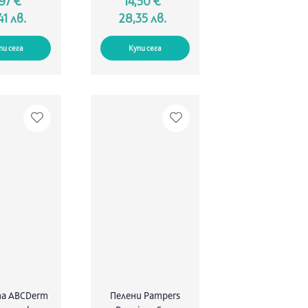
,97 €
14,50 €
41 лв.
28,35 лв.
пи сега
Купи сега
ma ABCDerm
Пелени Pampers