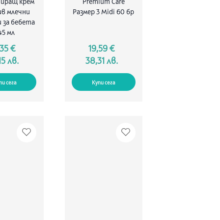
иращ крем
Premium Care
в млечни
Размер 3 Midi 60 бр
 за бебета
45 мл
,35 €
19,59 €
15 лв.
38,31 лв.
пи сега
Купи сега