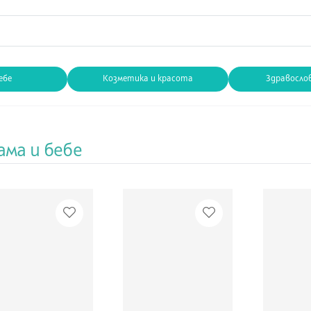
ебе
Козметика и красота
Здравосло
ма и бебе