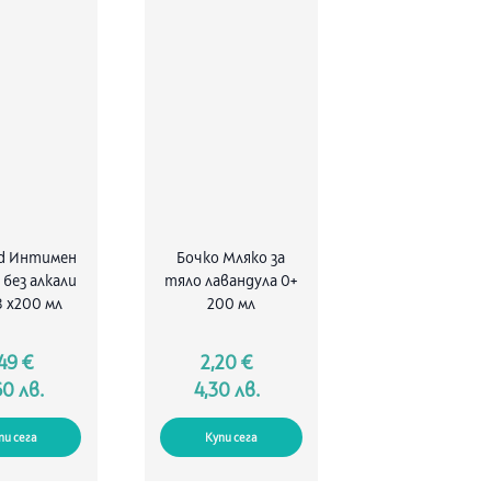
d Интимен
Бочко Мляко за
 без алкали
тяло лавандула 0+
8 х200 мл
200 мл
49 €
2,20 €
60 лв.
4,30 лв.
пи сега
Купи сега