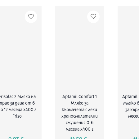
Frisolac 2 Мляко на
Aptamil Comfort 1
Aptamil 
прах за деца от 6
Мляко за
Mляко б
до 12 месеца x400 г
кърмачета с леки
за кър
Friso
храносмилателни
месец
смущения 0-6
месеца х400 г