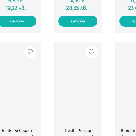
9,83 €
14,50 €
11
19,22 лв.
28,35 лв.
23,
Купи сега
Купи сега
Ку
Бочко Бебешки
Nestle PreNap
Bioder