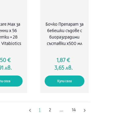
are Max за
Бочко Препарат за
нни x 56
бебешки съдове с
тки + 28
биоразградими
 Vitabiotics
съставки x500 мл
,50 €
1,87 €
91 лв.
3,65 лв.
пи сега
Купи сега
1
2
...
14