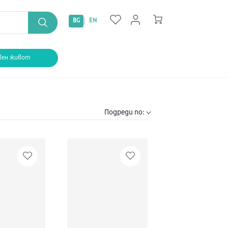
|
BG
EN
вен живот
Подреди по: