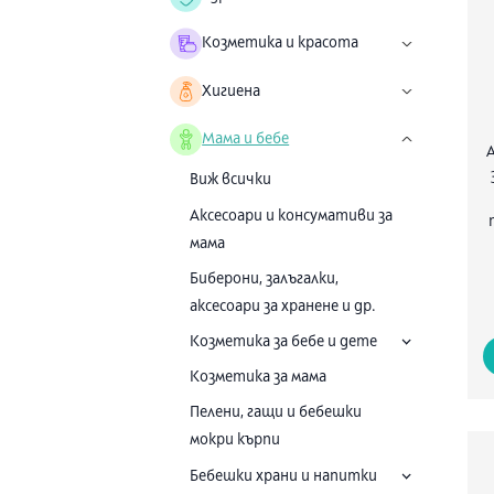
Козметика и красота
Хигиена
Мама и бебе
Виж всички
Аксесоари и консумативи за
мама
Биберони, залъгалки,
аксесоари за хранене и др.
Козметика за бебе и дете
Козметика за мама
Пелени, гащи и бебешки
мокри кърпи
Бебешки храни и напитки