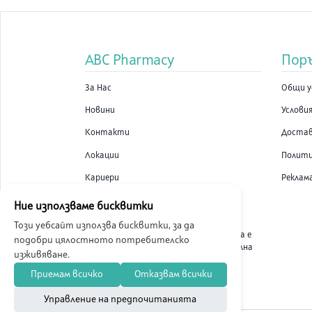
NATURAL FACTORS (1)
NEOPHARM (2)
ABC Pharmacy
Пор
ECOPHARM (2)
За Нас
Общи у
HIMALAYA DRUG (1)
Новини
Условия
POLPHARMA (2)
Контакти
Доста
HUMANA (1)
Локации
Полити
LACALUT (1)
Кариери
Реклам
VITIS (1)
Ние използваме бисквитки
GALAFARM (2)
Този уебсайт използва бисквитки, за да
ABC Pharmacy онлайн аптека е
подобри цялостното потребителско
TILMAN (1)
лицензирана от Изпълнителна
изживяване.
Агенция по Лекарствата.
SOLINGEN (3)
Приемам всичко
Отказвам всички
БОЧКО (14)
Управление на предпочитанията