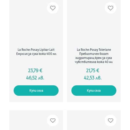
La Roche-Posay Lipikar Lait
La Roche-Posay Toleriane
Емулсия за суха кожа 400 мл
Пребиотичен богат
хидратиращ крем за суха
чувствителна кожа 40 мл
23,79 €
21,75 €
46,52 лв.
42,53 лв.
Купи сега
Купи сега