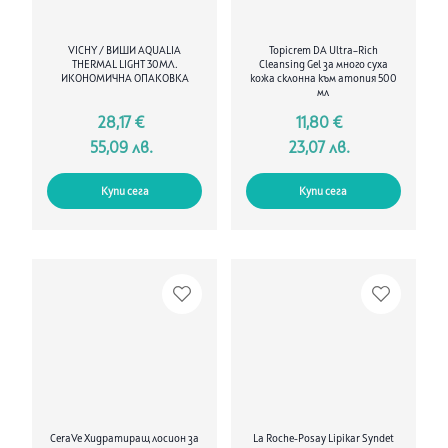
VICHY / ВИШИ AQUALIA
Topicrem DA Ultra–Rich
THERMAL LIGHT 30МЛ.
Cleansing Gel за много суха
ИКОНОМИЧНА ОПАКОВКА
кожа склонна към атопия 500
мл
28,17 €
11,80 €
55,09 лв.
23,07 лв.
Купи сега
Купи сега
CeraVe Хидратиращ лосион за
La Roche-Posay Lipikar Syndet