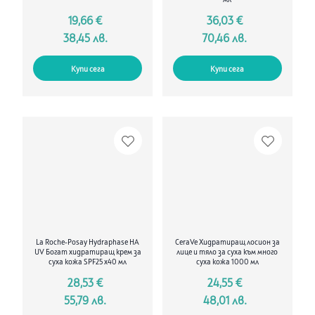
мл
19,66 €
36,03 €
38,45 лв.
70,46 лв.
Купи сега
Купи сега
La Roche-Posay Hydraphase HA
CeraVe Хидратиращ лосион за
UV Богат хидратиращ крем за
лице и тяло за суха към много
суха кожа SPF25 х40 мл
суха кожа 1000 мл
28,53 €
24,55 €
55,79 лв.
48,01 лв.