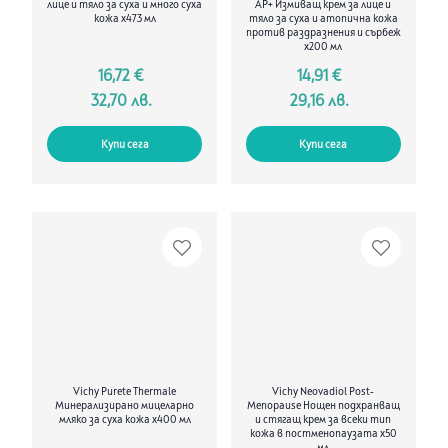
лице и тяло за суха и много суха
AP+ Измиващ крем за лице и
кожа х473 мл
тяло за суха и атопична кожа
против раздразнения и сърбеж
х200 мл
16,72 €
14,91 €
32,70 лв.
29,16 лв.
Купи сега
Купи сега
Vichy Purete Thermale
Vichy Neovadiol Post-
Минерализирано мицеларно
Menopause Нощен подхранващ
мляко за суха кожа х400 мл
и стягащ крем за всеки тип
кожа в постменопаузата x50