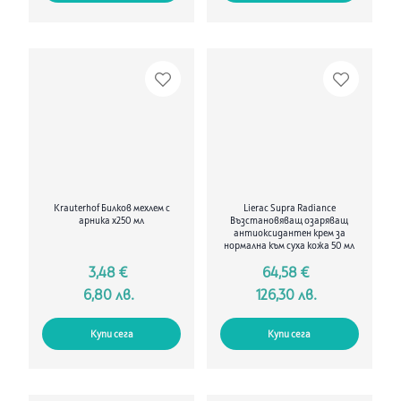
Krauterhof Билков мехлем с
Lierac Supra Radiance
арника х250 мл
Възстановяващ озаряващ
антиоксидантен крем за
нормална към суха кожа 50 мл
3,48 €
64,58 €
6,80 лв.
126,30 лв.
Купи сега
Купи сега