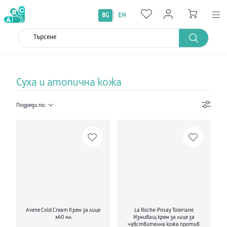
|
BG
EN
Суха и атопична кожа
Подреди по:
Avene Cold Cream Крем за лице
La Roche-Posay Toleriane
х40 мл
Измиващ крем за лице за
чувствителна кожа против