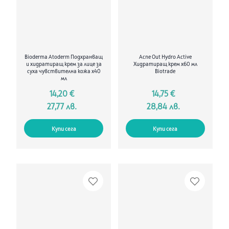
Bioderma Atoderm Подхранващ
Acne Out Hydro Active
и хидратиращ крем за лице за
Хидратиращ крем х60 мл
суха чувствителна кожа х40
Biotrade
мл
14,20 €
14,75 €
27,77 лв.
28,84 лв.
Купи сега
Купи сега