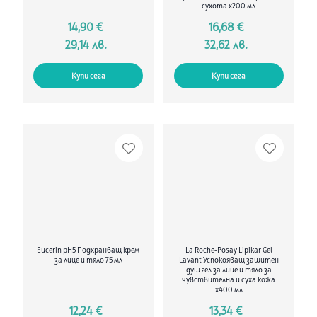
сухота х200 мл
14,90 €
16,68 €
29,14 лв.
32,62 лв.
Купи сега
Купи сега
Eucerin pH5 Подхранващ крем
La Roche-Posay Lipikar Gel
за лице и тяло 75 мл
Lavant Успокояващ защитен
душ гел за лице и тяло за
чувствителна и суха кожа
х400 мл
12,24 €
13,34 €