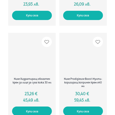
23,93 лв.
26,09 лв.
Купи сега
Купи сега
Nuxe Хидратиращ обогатен
Nuxe Prodigieuse Boost Мулти-
крем за лице за суха кожа 30 мл
коригиращ копринен крем х40
мл
23,26 €
30,40 €
45,49 лв.
59,45 лв.
Купи сега
Купи сега