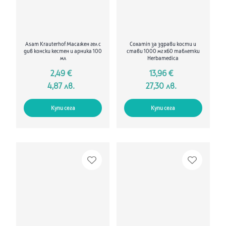
Asam Krauterhof Масажен гел с
Coxamin за здрави кости и
див конски кестен и арника 100
стави 1000 мг х60 таблетки
мл
Herbamedica
2,49 €
13,96 €
4,87 лв.
27,30 лв.
Купи сега
Купи сега