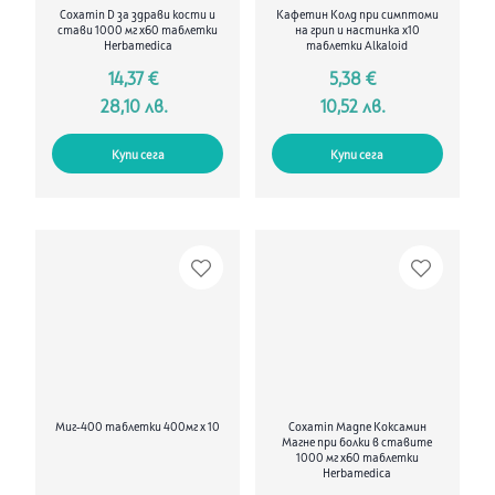
Coxamin D за здрави кости и
Кафетин Колд при симптоми
стави 1000 мг х60 таблетки
на грип и настинка х10
Herbamedica
таблетки Alkaloid
14,37 €
5,38 €
28,10 лв.
10,52 лв.
Купи сега
Купи сега
Миг-400 таблетки 400мг х 10
Coxamin Magne Коксамин
Магне при болки в ставите
1000 мг х60 таблетки
Herbamedica