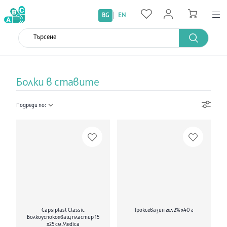
|
BG
EN
Болки в ставите
Подреди по:
Capsiplast Classic
Троксевазин гел 2% х40 г
Болкоуспокояващ пластир 15
х25 см Medica