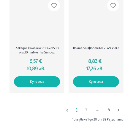
Лекадол Комплекс 200 мг/500
Волтарен Форте Гел 2.32% х50 г
мг х10 таблетки Sandoz
5,57 €
8,83 €
10,89 лв.
17,26 лв.
Купи сега
Купи сега
1
2
...
5
Показване
1
до
20
от
89
Резултати