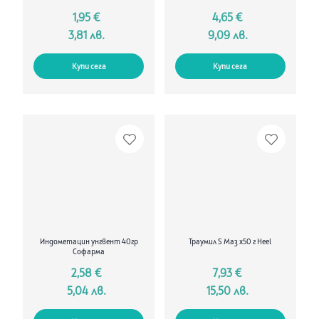
1,95 €
4,65 €
3,81 лв.
9,09 лв.
Купи сега
Купи сега
Индометацин унгвент 40гр
Траумил S Маз x50 г Heel
Софарма
2,58 €
7,93 €
5,04 лв.
15,50 лв.