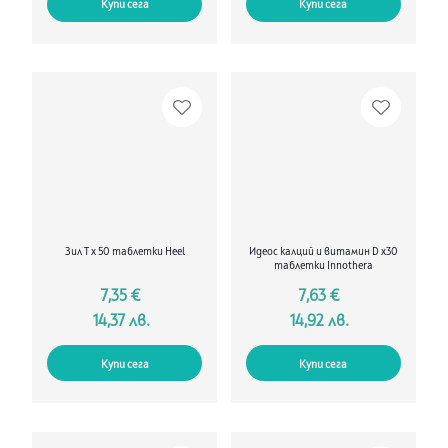
Купи сега
Купи сега
Зил Т х 50 таблетки Heel
Идеос калций и витамин D х30
таблетки Innothera
7,35 €
7,63 €
14,37 лв.
14,92 лв.
Купи сега
Купи сега