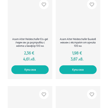
Asam Alter Heideschafer Eis-gel
Asam Alter Heideschafer Билков
Леден гел за разтривки с
мехлем с екстракт от арника
мента и камфор 100 мл
100 мл
2,36 €
1,98 €
4,61 лв.
3,87 лв.
Купи сега
Купи сега