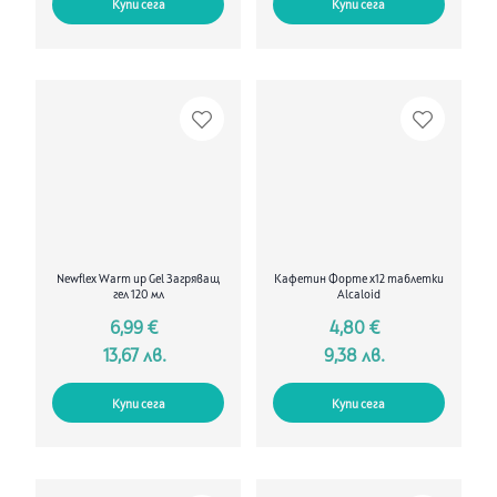
Купи сега
Купи сега
Newflex Warm up Gel Загряващ
Кафетин Форте х12 таблетки
гел 120 мл
Alcaloid
6,99 €
4,80 €
13,67 лв.
9,38 лв.
Купи сега
Купи сега