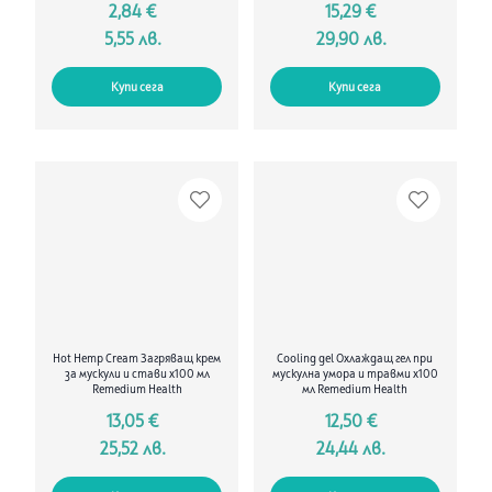
2,84 €
15,29 €
5,55 лв.
29,90 лв.
Купи сега
Купи сега
Hot Hemp Cream Загряващ крем
Cooling gel Охлаждащ гел при
за мускули и стави х100 мл
мускулна умора и травми х100
Remedium Health
мл Remedium Health
13,05 €
12,50 €
25,52 лв.
24,44 лв.