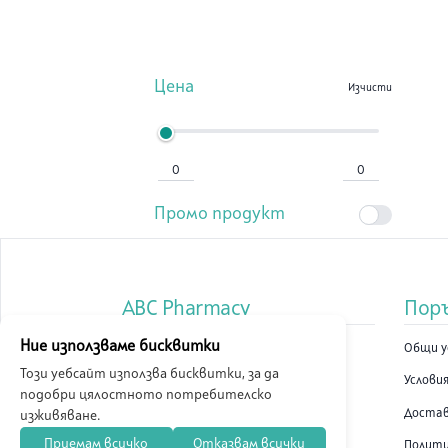
Кръв и лимфа
Лекарства по лекарско
Цена
Изчисти
предписание
Здравословен живот
Козметика и красота
Промо продукт
Хигиена
Мама и бебе
ABC Pharmacy
Пор
Медицински консумативи
Ние използваме бисквитки
За Нас
Общи у
Фасовки и разтвори за
Този уебсайт използва бисквитки, за да
Новини
Условия
дезинфекция
подобри цялостното потребителско
Контакти
Доста
изживяване.
Приемам всичко
Отказвам всички
Локации
Полити