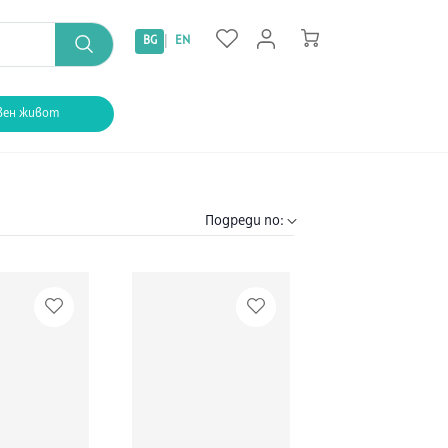
|
BG
EN
вен живот
Подреди по: