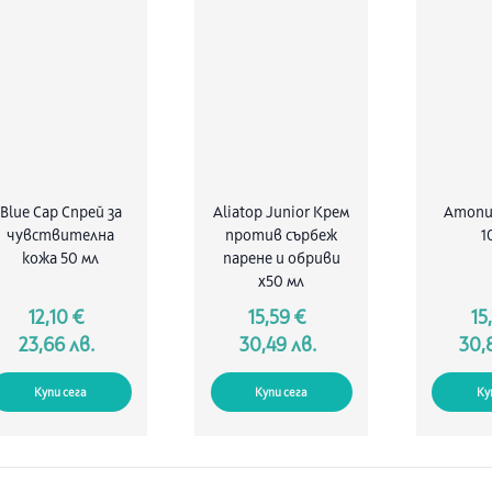
Blue Cap Спрей за
Aliatop Junior Крем
Атопи
чувствителна
против сърбеж
1
кожа 50 мл
парене и обриви
х50 мл
12,10 €
15,59 €
15
23,66 лв.
30,49 лв.
30,
Купи сега
Купи сега
Ку