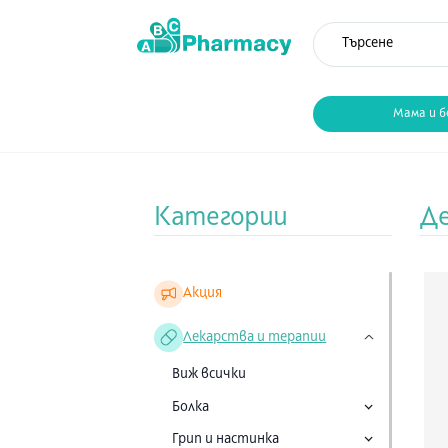
Мама и б
Категории
Д
Акция
Лекарства и терапии
Виж всички
Болка
Грип и настинка