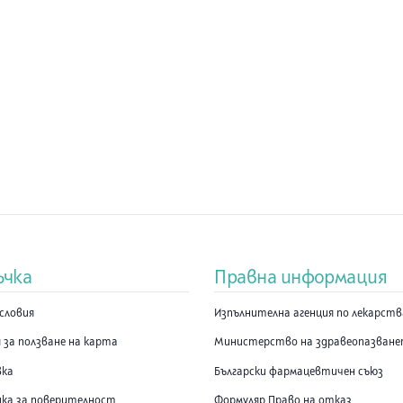
ъчка
Правна информация
словия
Изпълнителна агенция по лекарст
 за ползване на карта
Министерство на здравеопазван
вка
Български фармацевтичен съюз
ка за поверителност
Формуляр Право на отказ