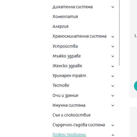
Дихателна система
Хомеопатия
Алергия
L
Храносмилателна система
Устройства
Мъжко здраве
Женско здраве
Уринарен тракт
Тестове
Очи и зрение
Имунна система
Сън и спокойствие
Сърдечно-съдова система
Кожни проблеми