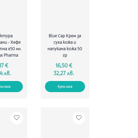
нктура
Blue Cap Крем за
ани - Хефе
суха кожа и
тна x50 мл
напукана кожа 50
x Pharma
гр
17 €
16,50 €
4 лв.
32,27 лв.
пи сега
Купи сега