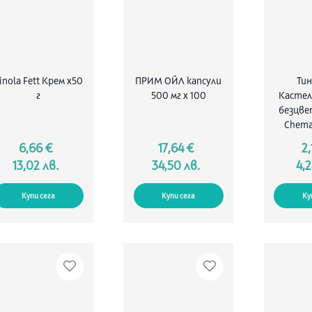
inola Fett Крем х50
ПРИМ ОЙЛ капсули
Ти
г
500 мг x 100
Кастел
безцве
Chema
6,66 €
17,64 €
2,
13,02 лв.
34,50 лв.
4,2
Купи сега
Купи сега
Ку