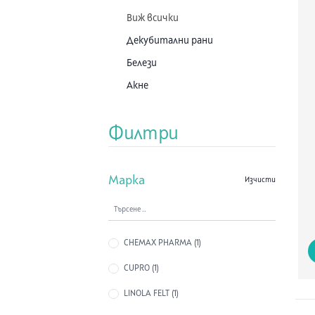
Виж всички
Декубитални рани
Белези
Акне
Дерматит и екзема
Филтри
Псориазис
Рани и изгаряния
Сърбеж и обрив
Марка
Изчисти
Уши
Памет и концентрация
CHEMAX PHARMA (1)
Противовирусни
Съдови заболявания
CUPRO (1)
Ендокринни заболявания
LINOLA FELT (1)
Орално здраве