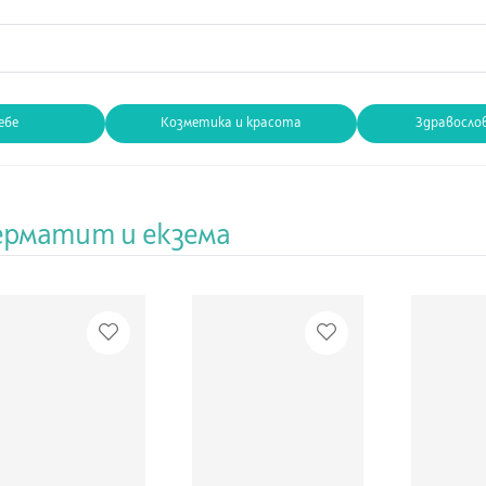
ебе
Козметика и красота
Здравосло
ерматит и екзема