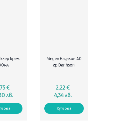
клер крем
Меден вазалин 40
00мл
гр Danhson
,75 €
2,22 €
80 лв.
4,34 лв.
пи сега
Купи сега