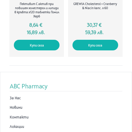
Пективит С актив при
GREWIA Cholesterol + Cranberry
повишен холестерол и липиди
& Niacin капс. х 60
в кръвта х120 таблетки Томил
Херб
8,64 €
30,37 €
16,89 лв.
59,39 лв.
Купи сега
Купи сега
ABC Pharmacy
За Нас
Новини
Контакти
Локации