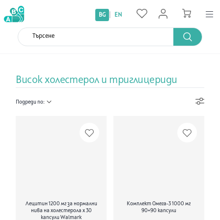
|
BG
EN
Висок холестерол и триглицериди
Подреди по:
Лецитин 1200 мг за нормални
Комплект Омега-3 1000 мг
нива на холестерола х 30
90+90 капсули
капсули Walmark