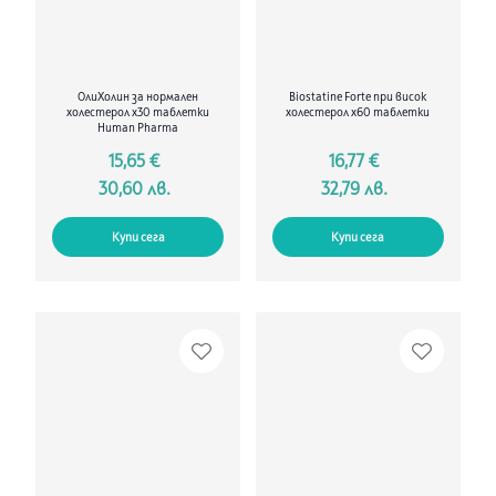
ОлиХолин за нормален
Biostatine Forte при висок
холестерол х30 таблетки
холестерол x60 таблетки
Human Pharma
15,65 €
16,77 €
30,60 лв.
32,79 лв.
Купи сега
Купи сега