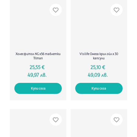
Холесфитол NG х56 таблетки
Visilife Омега крил ойл х 30
Tilman
капсули
25,55 €
25,10 €
49,97 лв.
49,09 лв.
Купи сега
Купи сега