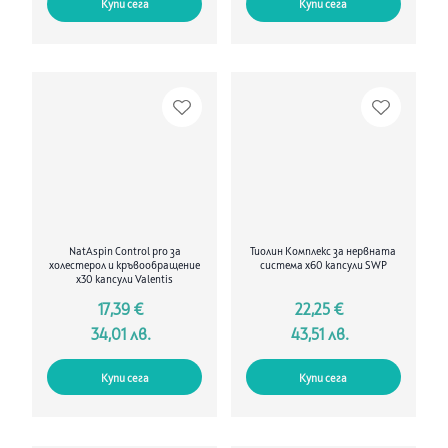
Купи сега
Купи сега
NatAspin Control pro за
Тиолин Комплекс за нервната
холестерол и кръвообращение
система х60 капсули SWP
х30 капсули Valentis
17,39 €
22,25 €
34,01 лв.
43,51 лв.
Купи сега
Купи сега