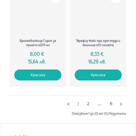
Бронхобиоклир Сироп за
Терафлу Макс при простуда и
пушачи х200 мл
кашлица х10 сашета
8,00 €
8,33 €
15,64 лв.
16,29 лв.
Купи сега
Купи сега
1
2
...
6
Показване
1
до
20
от
102
Резултати