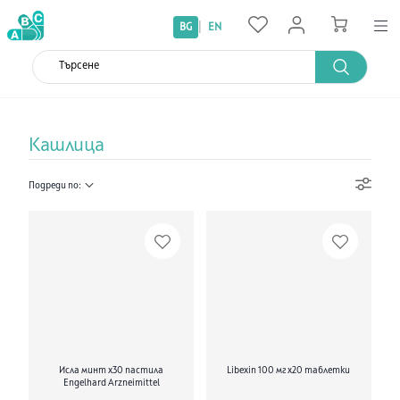
|
BG
EN
Кашлица
Подреди по:
Исла минт х30 пастила
Libexin 100 мг х20 таблетки
Engelhard Arzneimittel