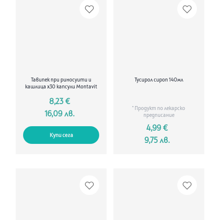
Тавипек при риносуити и
Тусирол сироп 140мл
кашлица х30 капсули Montavit
8,23 €
* Продукт по лекарско
16,09 лв.
предписание
4,99 €
Купи сега
9,75 лв.