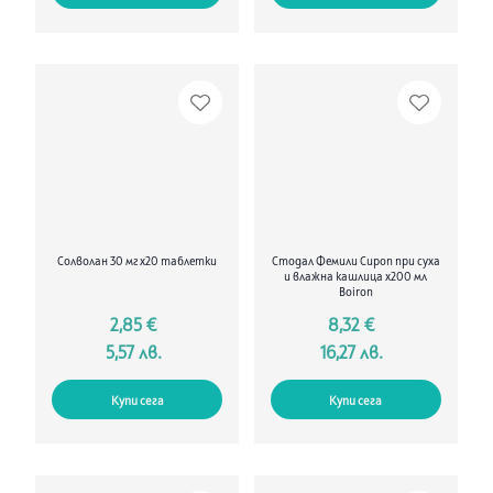
Солволан 30 мг x20 таблетки
Стодал Фемили Сироп при суха
и влажна кашлица х200 мл
Boiron
2,85 €
8,32 €
5,57 лв.
16,27 лв.
Купи сега
Купи сега