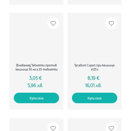
Флавамед Таблетки против
Тусавит Сироп при кашлица
кашлица 30 мг х 20 таблетки
х125 г
3,05 €
8,19 €
5,96 лв.
16,01 лв.
Купи сега
Купи сега