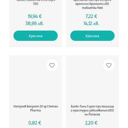
Табекс таблетки 0.0015гр х
Бронхалис Хил при остри и
100
хронични бронхити х50
таблетки Heel
19,94 €
7,22 €
38,99 лв.
14,12 лв.
Купи сега
Купи сега
Натриев Бензоат 20 гр Chemax
Биокс-Тими Сироп при кашлица
Pharma
и простудни заболявания х100
мл Panacea
0,82 €
2,20 €