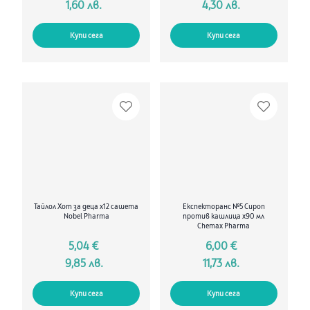
1,60 лв.
4,30 лв.
Купи сега
Купи сега
Тайлол Хот за деца х12 сашета
Експекторанс №5 Сироп
Nobel Pharma
против кашлица х90 мл
Chemax Pharma
5,04 €
6,00 €
9,85 лв.
11,73 лв.
Купи сега
Купи сега