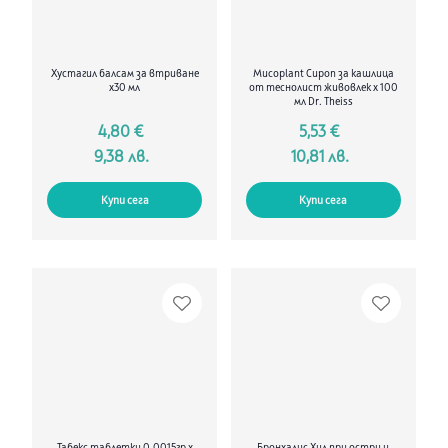
Хустагил балсам за втриване
Mucoplant Сироп за кашлица
х30 мл
от теснолист живовлек х 100
мл Dr. Theiss
4,80 €
5,53 €
9,38 лв.
10,81 лв.
Купи сега
Купи сега