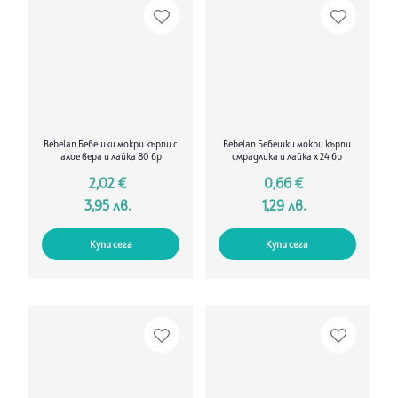
Bebelan Бебешки мокри кърпи с
Bebelan Бебешки мокри кърпи
алое вера и лайка 80 бр
смрадлика и лайка х 24 бр
2,02 €
0,66 €
3,95 лв.
1,29 лв.
Купи сега
Купи сега