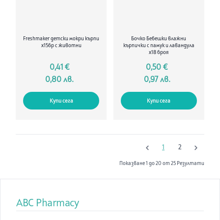
Freshmaker детски мокри кърпи
Бочко Бебешки влажни
x15бр с животни
кърпички с памук и лавандула
х18 броя
0,41 €
0,50 €
0,80 лв.
0,97 лв.
Купи сега
Купи сега
1
2
Показване
1
до
20
от
25
Резултати
ABC Pharmacy