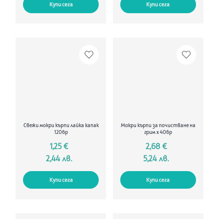
Купи сега
Купи сега
Свежи мокри кърпи лайка капак
Мокри кърпи за почистване на
120бр
грим х 40бр
1,25 €
2,68 €
2,44 лв.
5,24 лв.
Купи сега
Купи сега