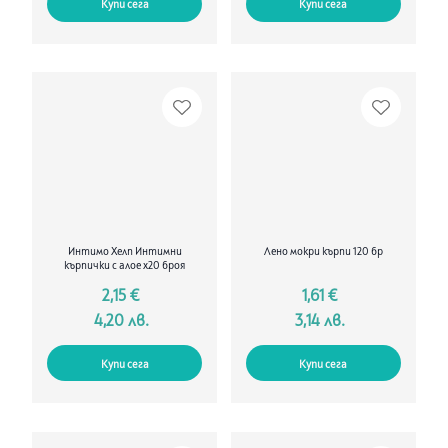
Купи сега
Купи сега
Интимо Хелп Интимни
Лено мокри кърпи 120 бр
кърпички с алое x20 броя
2,15 €
1,61 €
4,20 лв.
3,14 лв.
Купи сега
Купи сега