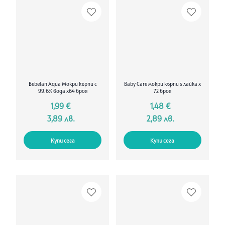
Bebelan Aqua Мокри кърпи с
Baby Care мокри кърпи s лайка х
99.6% вода x64 броя
72 броя
1,99 €
1,48 €
3,89 лв.
2,89 лв.
Купи сега
Купи сега