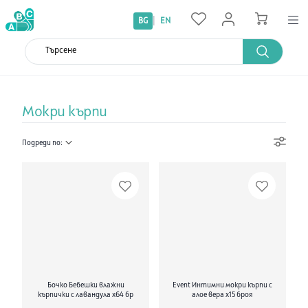
|
BG
EN
Мокри кърпи
Подреди по:
Бочко Бебешки влажни
Event Интимни мокри кърпи с
кърпички с лавандула х64 бр
алое вера х15 броя