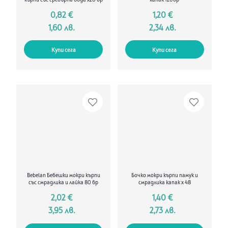
кърпи със сребърна вода x20 бр
капак 120бр
0,82 €
1,20 €
1,60 лв.
2,34 лв.
Купи сега
Купи сега
Bebelan Бебешки мокри кърпи
Бочко мокри кърпи памук и
със смрадлика и лайка 80 бр
смрадлика капак х 48
2,02 €
1,40 €
3,95 лв.
2,73 лв.