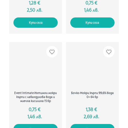
1,28 €
0,75 €
2,50 лв.
1,46 лв.
Купи сега
Купи сега
Event Intimate Интимни мокри
Бочко Мокри кърпи 99,6% вода
кърпи с лавандулова вода и
0+ 64 бр
млечна кисилина 15 бр
0,75 €
1,38 €
1,46 лв.
2,69 лв.