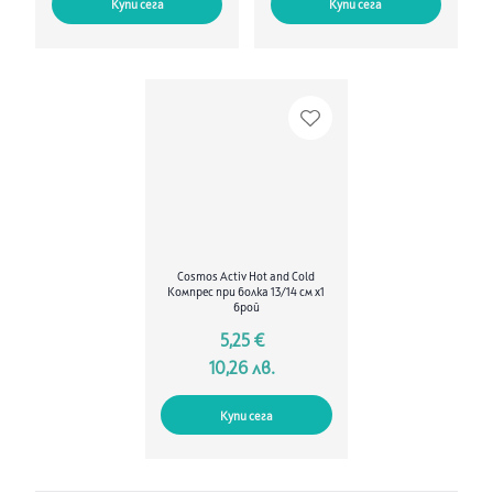
Купи сега
Купи сега
Cosmos Activ Hot and Cold
Компрес при болка 13/14 см х1
брой
5,25 €
10,26 лв.
Купи сега