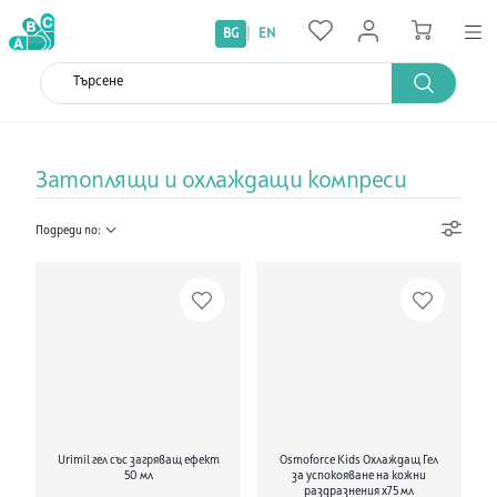
|
BG
EN
Затоплящи и охлаждащи компреси
Подреди по:
Urimil гел със загряващ ефект
Osmoforce Kids Охлаждащ Гел
50 мл
за успокояване на кожни
раздразнения х75 мл