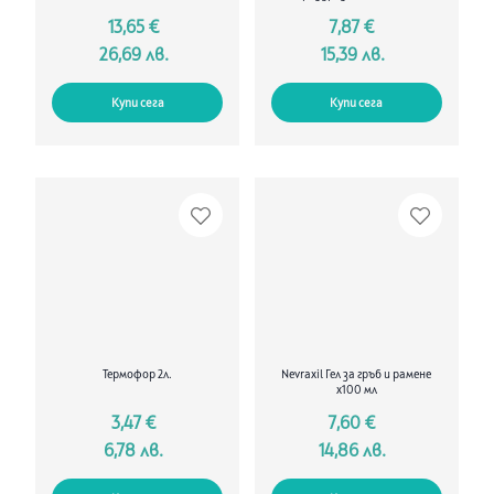
13,65 €
7,87 €
26,69 лв.
15,39 лв.
Купи сега
Купи сега
Термофор 2л.
Nevraxil Гел за гръб и рамене
х100 мл
3,47 €
7,60 €
6,78 лв.
14,86 лв.