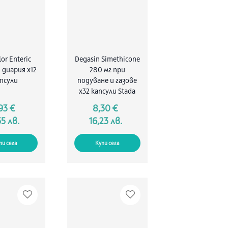
lor Enteric
Degasin Simethicone
 диария х12
280 мг при
псули
подуване и газове
х32 капсули Stada
93 €
8,30 €
55 лв.
16,23 лв.
пи сега
Купи сега