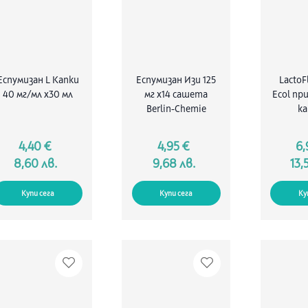
Еспумизан L Капки
Еспумизан Изи 125
LactoF
40 мг/мл х30 мл
мг х14 сашета
Ecol при
Berlin-Chemie
ка
4,40 €
4,95 €
6,
8,60 лв.
9,68 лв.
13,
Купи сега
Купи сега
Ку