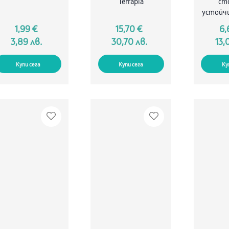
Terrapia
ст
устойчи
1,99 €
15,70 €
6,
3,89 лв.
30,70 лв.
13,
Купи сега
Купи сега
Ку