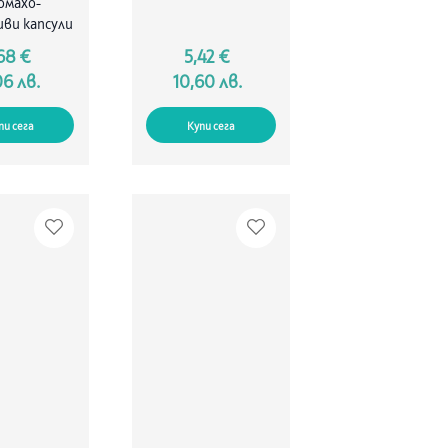
омахо-
ви капсули
68 €
5,42 €
06 лв.
10,60 лв.
пи сега
Купи сега