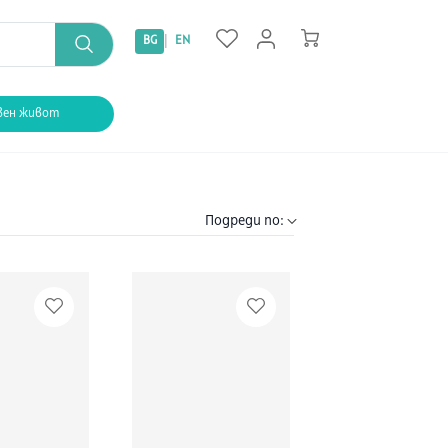
|
BG
EN
вен живот
Подреди по: