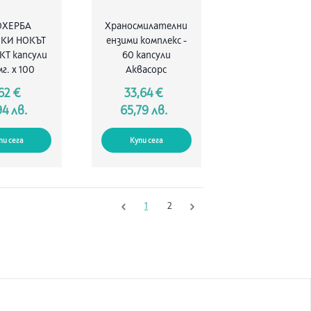
ОХЕРБА
Храносмилателни
КИ НОКЪТ
ензими комплекс -
КТ капсули
60 капсули
мг. x 100
Аквасорс
62 €
33,64 €
94 лв.
65,79 лв.
пи сега
Купи сега
1
2