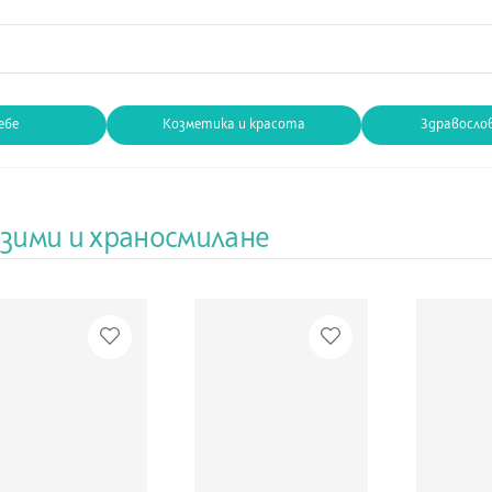
ебе
Козметика и красота
Здравосло
зими и храносмилане