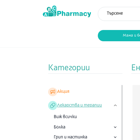
Мама и б
Категории
Ен
Акция
Лекарства и терапии
Виж всички
Болка
Грип и настинка