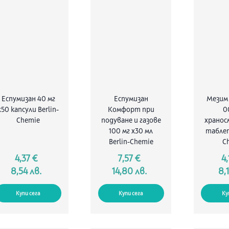
Еспумизан 40 мг
Еспумизан
Мезим
x50 капсули Berlin-
Комфорт при
0
Chemie
подуване и газове
хранос
100 мг х30 мл
таблет
Berlin-Chemie
C
4,37 €
7,57 €
4,
8,54 лв.
14,80 лв.
8,1
Купи сега
Купи сега
Ку