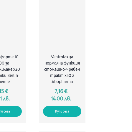
 форте 10
Ventrolax за
00 за
нормална функция
милане х20
стомашно-чревен
ки Berlin-
тракт х30 г
hemie
Abopharma
15 €
7,16 €
1 лв.
14,00 лв.
пи сега
Купи сега