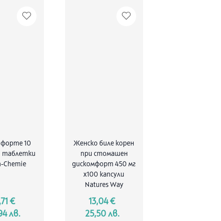
 форте 10
Женско биле корен
0 таблетки
при стомашен
n-Chemie
дискомфорт 450 мг
х100 капсули
Natures Way
,71 €
13,04 €
94 лв.
25,50 лв.