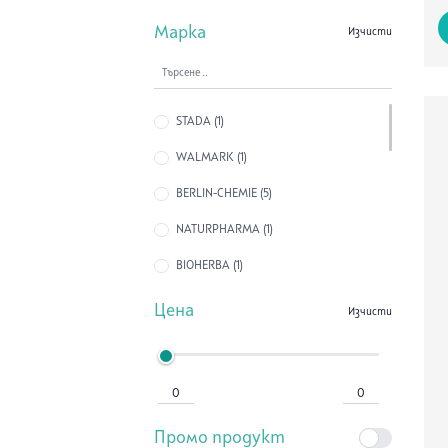
Марка
Изчисти
STADA (1)
WALMARK (1)
BERLIN-CHEMIE (5)
NATURPHARMA (1)
BIOHERBA (1)
NATURE'S WAY (1)
Цена
Изчисти
ABOPHARMA (1)
HAYA LABS (1)
VALENTIS (2)
Промо продукт
HIMALAYA DRUG (1)