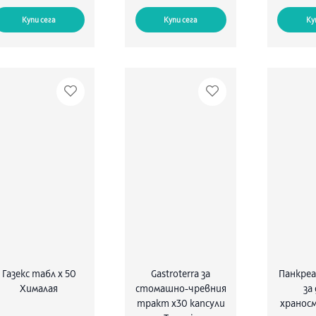
Купи сега
Купи сега
Ку
Газекс табл х 50
Gastroterra за
Панкре
Хималая
стомашно-чревния
за
тракт х30 капсули
храносм