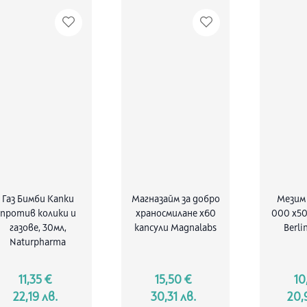
Газ Бимби Капки
Магназайм за добро
Мезим
против колики и
храносмилане х60
000 х5
газове, 30мл,
капсули Magnalabs
Berli
Naturpharma
11,35 €
15,50 €
10
22,19 лв.
30,31 лв.
20,