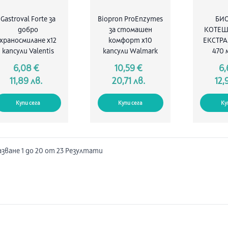
Gastroval Forte за
Biopron ProEnzymes
БИ
добро
за стомашен
КОТЕШ
храносмилане х12
комфорт х10
ЕКСТРА
капсули Valentis
капсули Walmark
470 
6,08 €
10,59 €
6,
11,89 лв.
20,71 лв.
12,
Купи сега
Купи сега
Ку
азване
1
до
20
от
23
Резултати