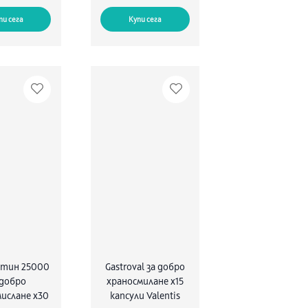
пи сега
Купи сега
атин 25000
Gastroval за добро
 добро
храносмилане x15
ислане х30
капсули Valentis