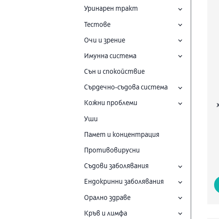
Уринарен тракт
Тестове
Очи и зрение
Имунна система
Сън и спокойствие
Сърдечно-съдова система
Кожни проблеми
Уши
Памет и концентрация
Противовирусни
Съдови заболявания
Ендокринни заболявания
Орално здраве
Кръв и лимфа