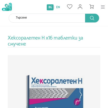
|
BG
EN
Хексоралетен Н х16 таблетки за
смучене