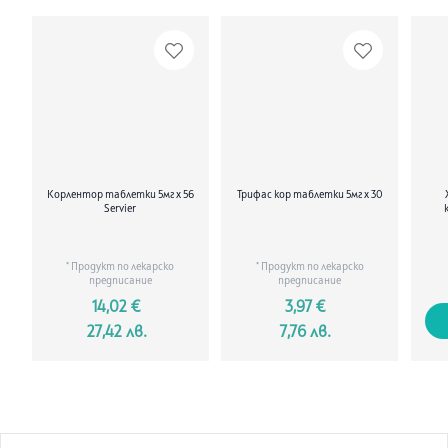
аспартам (E951), масло лютива мента, ментол, тимол.
Корлентор таблетки 5мг х 56
Трифас кор таблетки 5мг х 30
Servier
* Продукт по лекарско
* Продукт по лекарско
предписание
предписание
14,02 €
3,97 €
27,42 лв.
7,76 лв.