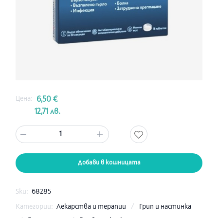
Цена:
6,50 €
12,71 лв.
1
Добави в кошницата
Sku:
68285
Категории:
Лекарства и терапии
/
Грип и настинка