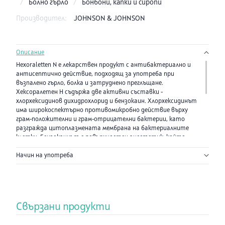
/
Болно гърло
/
Бонбони, капки и сиропи
Производител:
JOHNSON & JOHNSON
Описание
Hexoraletten N е лекарствен продукт с антибактериално и
антисептично действие, подходящ за употреба при
възпалено гърло, болка и затруднено преглъщане.
Хексоралетен Н съдържа две активни съставки -
хлорхексидинов дихидрохлорид и бензокаин. Хлорхексидинът
има широкоспектърно противомикробно действие върху
грам-положителни и грам-отрицателни бактерии, като
разгражда цитоплазмената мембрана на бактериалните
клетки. Бензокаинът е повърхностен анестетик, който
осигурява незабавно и продължително облекчение на болката
Начин на употреба
в устата и гърлото. Предназначен за възрастни и деца над 6
години. С приятен ментов вкус. Предлага се в опаковка от 16
таблетки за смучене.
Състав:
Активни съставки:
хлорхексидинов дихидрохлорид - 5 мг и
Свързани продукти
бензокаин - 1,5 мг.
Помощни вещества: изомалт (E953), пречистена вода,