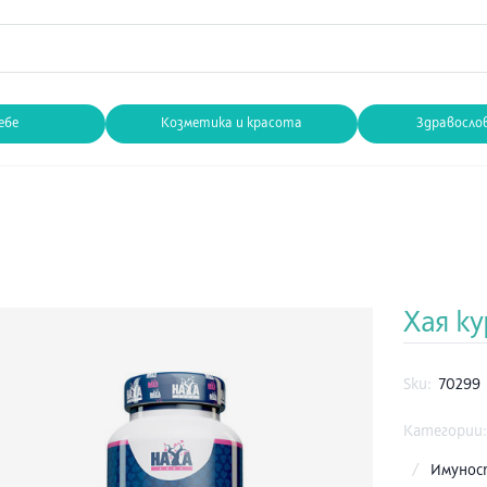
ебе
Козметика и красота
Здравосло
Хая ку
Sku:
70299
Категории
/
Имунос