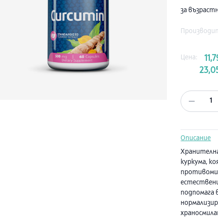
за възраст
Производи
Цена:
11,7
23,0
1
Описание
Хранителна
куркума, к
противомик
естествени
подпомага 
нормализир
храносмила