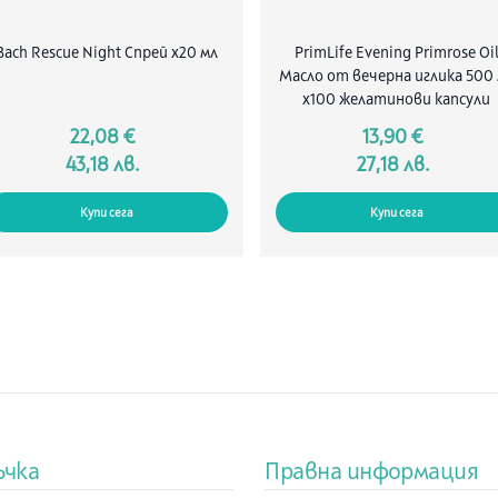
Bach Rescue Night Спрей x20 мл
PrimLife Evening Primrose Oi
Масло от вечерна иглика 500
х100 желатинови капсули
22,08 €
13,90 €
43,18 лв.
27,18 лв.
Купи сега
Купи сега
ъчка
Правна информация