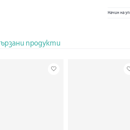
спомага за
Притежава 
Начин на у
ограничава
радикали.
вързани продукти