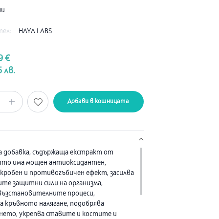
ни
тел:
HAYA LABS
9 €
5 лв.
Добави в кошницата
 добавка, съдържаща екстракт от
оято има мощен антиоксидантен,
робен и противогъбичен ефект, засилва
те защитни сили на организма,
възстановителните процеси,
а кръвното налягане, подобрява
нето, укрепва ставите и костите и