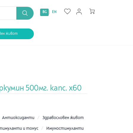
|
BG
EN
вен живот
ркумин 500мг. капс. х60
:
Антиоксиданти
/
Здравословен живот
тимуланти и тонус
/
Имуностимуланти