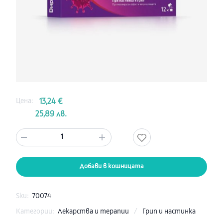
Цена:
13,24 €
25,89 лв.
1
Добави в кошницата
Sku:
70074
Категории:
Лекарства и терапии
/
Грип и настинка