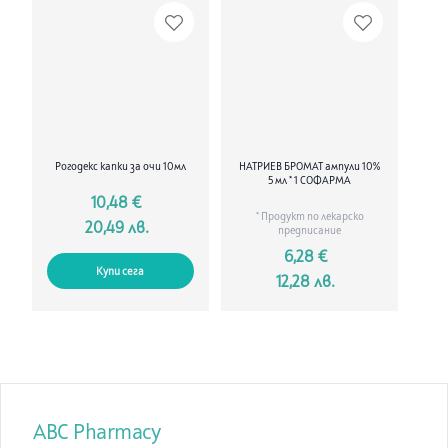
Какво съдържа тази листовка:
1. Какво представлява Вируксан® Форте 1000 mg прах за
перорален разтвор и за какво се използва
2. Какво трябва да знаете, преди да приемете Вируксан®
Форте 1000 mg прах за перорален разтвор
3. Как да приемате Вируксан® Форте 1000 mg прах за
перорален разтвор
4. Възможни нежелани реакции
5. Как да съхранявате Вируксан® Форте 1000 mg прах за
Рогодекс капки за очи 10мл
НАТРИЕВ БРОМАТ ампули 10%
перорален разтвор
5 мл * 1 СОФАРМА
6. Съдържание на опаковката и допълнителна информация
10,48 €
1. Какво представлява Вируксан® Форте 1000 mg прах за
* Продукт по лекарско
20,49 лв.
перорален разтвор и за какво се използва:
предписание
Това е лекарство, което може да се включи при
6,28 €
имунокомпетентни юноши и възрастни, като неспецифично
Купи сега
12,28 лв.
имуномодулиращо средство към стандартно лечение на
вирусни респираторни инфекции на горните дихателни
пътища (напр. остър ринофарингит, остър фарингит,
остър ларингит, остър ларингофарингит).
2. Какво трябва да знаете, преди да приемете Вируксан®
Форте 1000 mg прах за перорален разтвор:
Не приемайте Вируксан® Форте 1000 mg прах за перорален
разтвор:
ако сте алергични към инозин ацедобен димепранол или към
ABC Pharmacy
някоя от останалите съставки на това лекарство