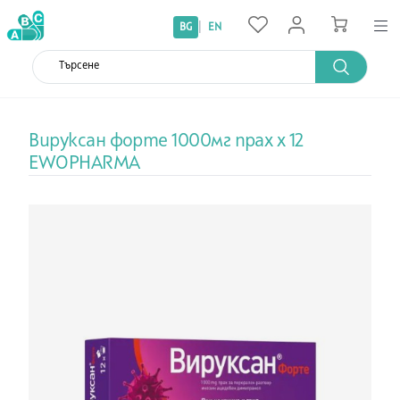
|
BG
EN
Вируксан форте 1000мг прах х 12
EWOPHARMA