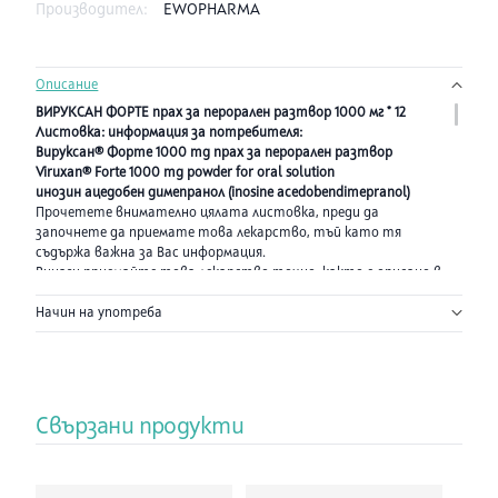
Производител:
EWOPHARMA
Описание
ВИРУКСАН ФОРТЕ прах за перорален разтвор 1000 мг * 12
Листовка: информация за потребителя:
Вируксан® Форте 1000 mg прах за перорален разтвор
Viruxan® Forte 1000 mg powder for oral solution
инозин ацедобен димепранол (inosine acedobendimepranol)
Прочетете внимателно цялата листовка, преди да
започнете да приемате това лекарство, тъй като тя
съдържа важна за Вас информация.
Винаги приемайте това лекарство точно, както е описано в
тази листовка или както ви е казал вашият фармацевт.
Начин на употреба
Запазете тази листовка. Може да се наложи да я прочетете
отново.
Ако имате нужда от допълнителна информация или съвет,
попитайте Вашия лекар или фармацевт.
Ако получите някакви нежелани лекарствени реакции,
уведомете Вашия лекар или фармацевт. Това включва и
Свързани продукти
всички възможни нежелани реакции, неописани в тази
листовка. Вижте точка 4.
Ако след 7 дни не се чувствате по-добре или състоянието Ви
се влоши, трябва да потърсите лекарска помощ.