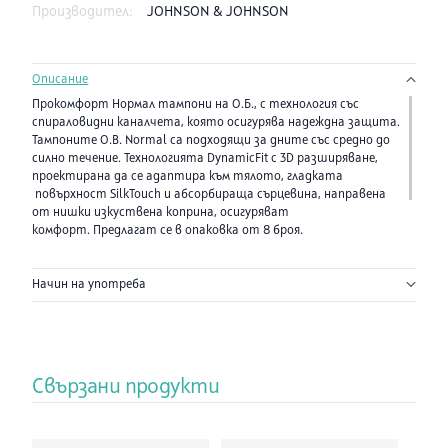
Производител:
JOHNSON & JOHNSON
Описание
Прокомфорт Нормал тампони на О.Б., с технология със
спираловидни каналчета, която осигурява надеждна защита.
Тампоните O.B. Normal са подходящи за дните със средно до
силно течение. Технологията DynamicFit с 3D разширяване,
проектирана да се адаптира към тялото, гладката
повърхност SilkTouch и абсорбираща сърцевина, направена
от нишки изкуствена коприна, осигуряват
комфорт. Предлагат се в опаковка от 8 броя.
Състав:
Polymers, viscose fibers, string is made from a mixture of
Начин на употреба
synthetic fibers (polyester) and cotton.
Свързани продукти