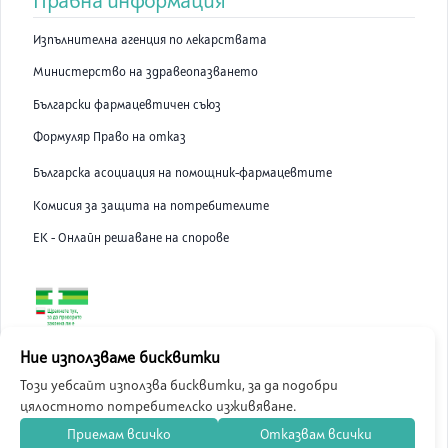
Правна информация
Изпълнителна агенция по лекарствата
Министерство на здравеопазването
Български фармацевтичен съюз
Формуляр Право на отказ
Българска асоциация на помощник-фармацевтите
Комисия за защита на потребителите
ЕК - Онлайн решаване на спорове
ABC Pharmacy онлайн аптека е лицензирана от Изпълнителна
Ние използваме бисквитки
Агенция по Лекарствата.
Този уебсайт използва бисквитки, за да подобри
цялостното потребителско изживяване.
©
2026
ABC Pharmacy
Приемам всичко
Отказвам всички