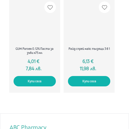
GUM Paroex 0.12% Паста за
Райд спрей макс пълзящи 3 в 1
зъби х75 мл
4,01 €
6,13 €
7,84 лв.
11,98 лв.
Купи сега
Купи сега
ABC Pharmacy