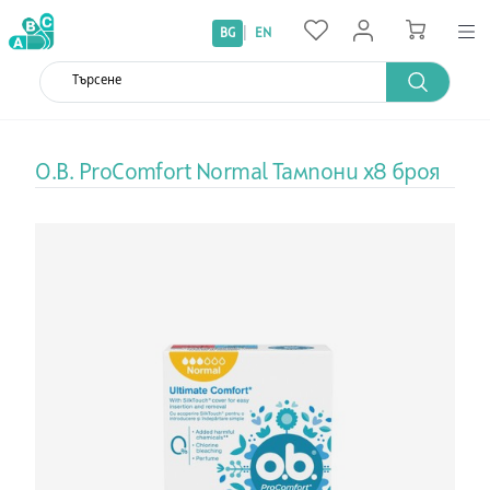
|
BG
EN
O.B. ProComfort Normal Тампони х8 броя