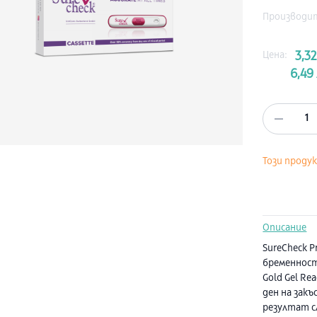
Производи
Цена:
3,32
6,49 
1
Този проду
Описание
SureCheck P
бременност
Gold Gel R
ден на зак
резултат с