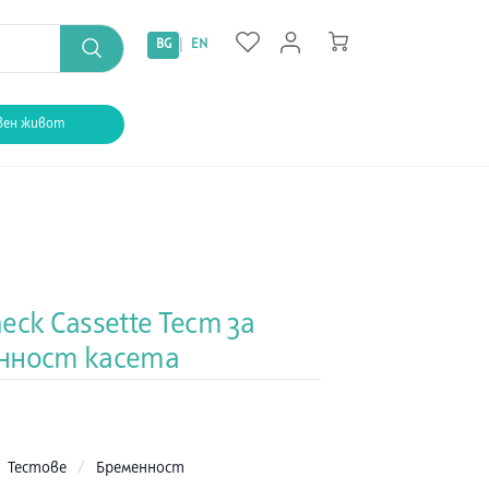
|
BG
EN
вен живот
eck Cassette Тест за
нност касета
:
Тестове
/
Бременност