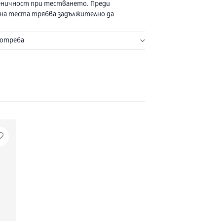
еничност при тестването. Преди
 на теста трябва задължително да
 указанието, защото точността се
само при стриктно следване на
потреба
те за употреба.