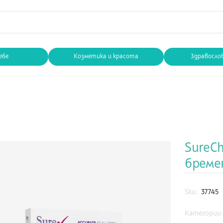
ебе
Козметика и красота
Здравосло
SureCh
бреме
Sku:
37745
Категории