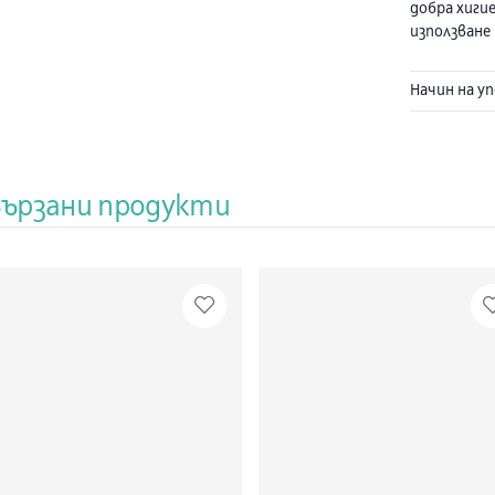
добра хиги
използване
прочетете
гарантира 
Начин на у
инструкции
вързани продукти