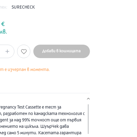
тел:
SURECHECK
 €
лв.
Добави в кошницата
кт е изчерпан в момента.
regnancy Test Cassette е тест за
, разработен по канадската технология с
eagent за над 99% точност още от първия
ъснението на цикъла. ШуърЧек дава
лед само 5 минути. Касетата гарантира