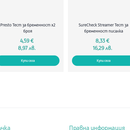
Presto Тест за бременност х2
SureCheck Streamer Тест за
броя
бременност писалка
4,59 €
8,33 €
8,97 лв.
16,29 лв.
Купи сега
Купи сега
ъчка
Правна информация