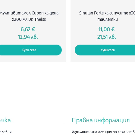
глицepин.
Мултивитамол Сироп за деца
Sinulan Forte за синусите х3
х200 мл Dr. Theiss
таблетки
6,62 €
11,00 €
12,94 лв.
21,51 лв.
Купи сега
Купи сега
ъчка
Правна информация
словия
Изпълнителна агенция по лекарст