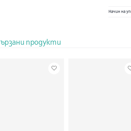
менопауза 
скорбяла/ 
Начин на у
соя, млеч
оцветители
от 100 таб
вързани продукти
Състав
Калций (к
цитрат)
Магнезий 
глюконат
Цинк (кат
Помощни
ĸиceлинa
ĸиceлинa
xидpoĸcи