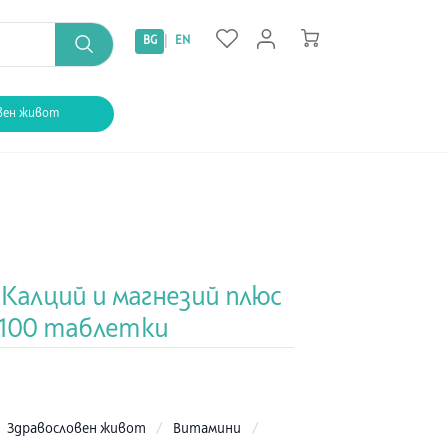
|
BG
EN
вен живот
 Калций и магнезий плюс
х100 таблетки
:
Здравословен живот
/
Витамини
/