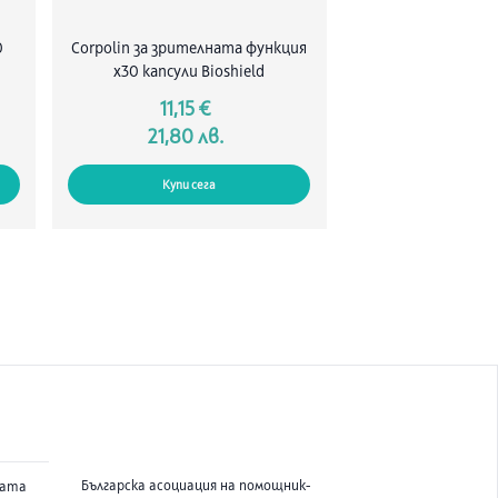
0
Corpolin за зрителната функция
х30 капсули Bioshield
11,15 €
21,80 лв.
Купи сега
Българска асоциация на помощник-
вата