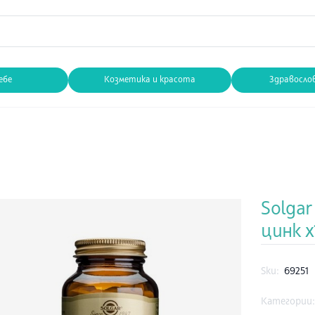
ебе
Козметика и красота
Здравосло
Solgar
цинк 
Sku:
69251
Категории