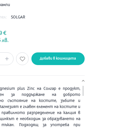
рампи
тел:
SOLGAR
9 €
 лв.
Добави в кошницата
gnesium plus Zinc на Солгар е продукт,
начен за поддържане на доброто
вно състояние на костите, зъбите и
агнезият е главен елемент на костите и
 правилното разпределение на калция в
цинкът е необходим за образуването на
 тъкан. Подходящ за употреба при