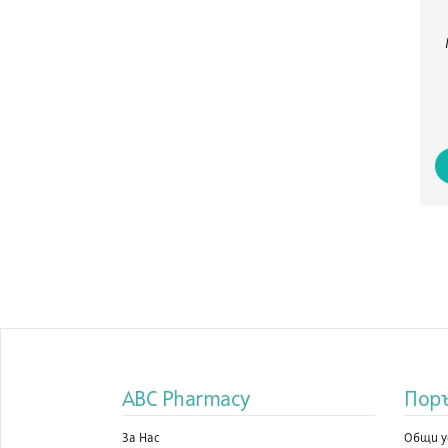
ABC Pharmacy
Пор
За Нас
Общи у