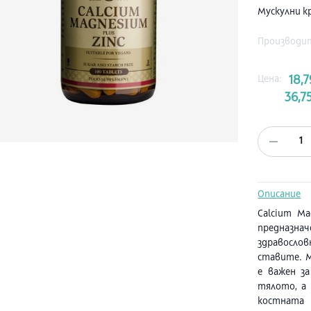
Мускулни к
Производи
Цена:
18,7
36,75
1
Описание
Calcium Ma
предназ
здравосло
ставите. М
е важен за
тялото, а 
костната