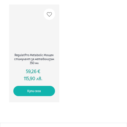
RegulatPro Metabolic Мощен
стимулант за метаболизъм
350 мл
59,26 €
115,90 лв.
Купи сега