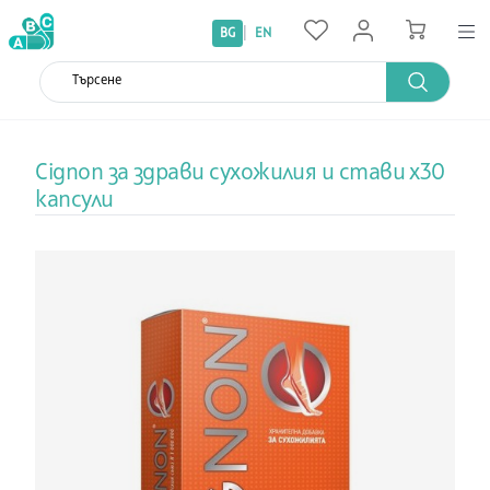
|
BG
EN
Cignon за здрави сухожилия и стави х30
капсули