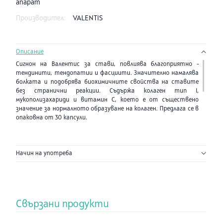
апарат
Производител:
VALENTIS
Описание
Сигнон на Валентис за стави, повлиява благоприятно -
тендинити, тендопатии и фасциити. Значително намалява
болката и подобрява биохимичните свойства на ставите
без странични реакции. Съдържа колаген тип I,
мукополизахариди и витамин С, което е от съществено
значение за нормалното образуване на колаген. Предлага се в
опаковна от 30 капсули.
Състав
в 1 капсусла:
Начин на употреба
Колаген тип I
40 mg
Витамин С
30 mg
Мукополизахариди
220 mg
Свързани продукти
Манган
0.3 mg