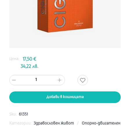
Цена:
17,50 €
34,22 лв.
1
Добави в кошницата
Sku:
61351
Категории:
Здравословен живот
/
Опорно-двигателен