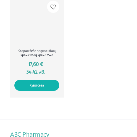
Клоран бебе подхранващ
крем с колд крем 125мл
17,60 €
34,42 лв.
Купи сега
ABC Pharmacy