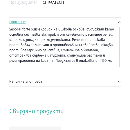
Производител:
CHIMATECH
Описание
Seboral forte plus е лосион на билкова основа, съдържащ като
основна съставка екстракт от лечебното растение репей,
широко използвано в козметиката. Репеят притежава
противовъзпалителни и противогъбични свойства, оказва
противоалергично действие, стимулира обмяната,
отстранява сърбежа и пърхота, стимулира растежа и
регенерацията на косата. Предлага се в опаковка от 150 мл.
Начин на употреба
Свързани продукти