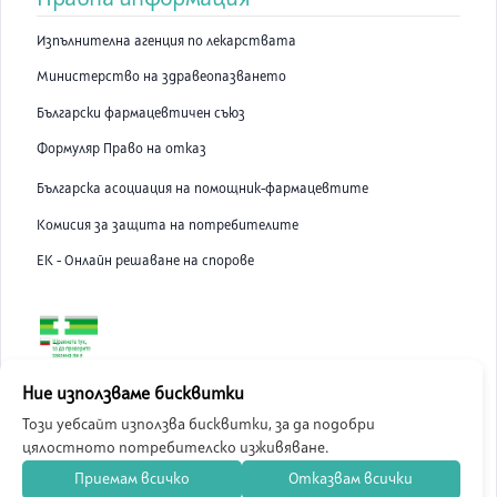
Изпълнителна агенция по лекарствата
Министерство на здравеопазването
Български фармацевтичен съюз
Формуляр Право на отказ
Българска асоциация на помощник-фармацевтите
Комисия за защита на потребителите
ЕК - Онлайн решаване на спорове
ABC Pharmacy онлайн аптека е лицензирана от Изпълнителна
Ние използваме бисквитки
Агенция по Лекарствата.
Този уебсайт използва бисквитки, за да подобри
цялостното потребителско изживяване.
©
2026
ABC Pharmacy
Приемам всичко
Отказвам всички