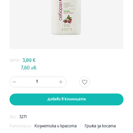
Цена:
3,89 €
7,60 лв.
1
Добави в кошницата
Sku:
3271
Категории:
Козметика и красота
/
Грижа за косата