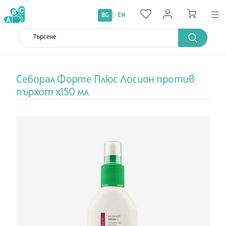
|
BG
EN
Себорал Форте Плюс Лосион против
пърхот x150 мл