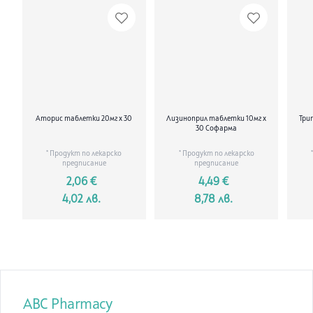
Аторис таблетки 20мг х 30
Лизиноприл таблетки 10мг x
Трип
30 Софарма
* Продукт по лекарско
* Продукт по лекарско
предписание
предписание
2,06 €
4,49 €
4,02 лв.
8,78 лв.
ABC Pharmacy