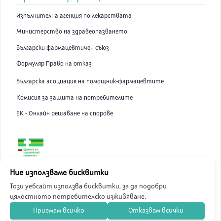
Изпълнителна агенция по лекарствата
Министерство на здравеопазването
Български фармацевтичен съюз
Формуляр Право на отказ
Българска асоциация на помощник-фармацевтите
Комисия за защита на потребителите
ЕК - Онлайн решаване на спорове
ABC Pharmacy онлайн аптека е лицензирана от Изпълнителна
Ние използваме бисквитки
Агенция по Лекарствата.
Този уебсайт използва бисквитки, за да подобри
цялостното потребителско изживяване.
©
2026
ABC Pharmacy
Приемам всичко
Отказвам всички