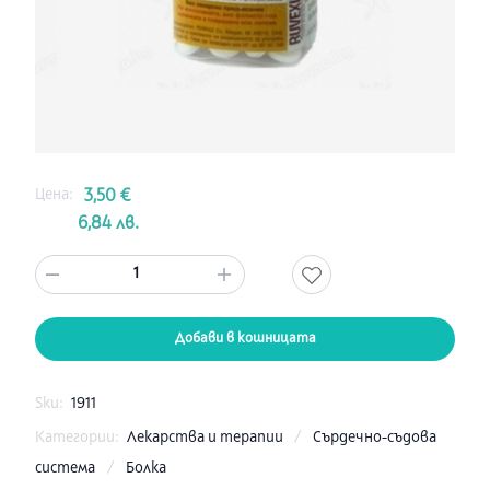
Цена:
3,50 €
6,84 лв.
1
Добави в кошницата
Sku:
1911
Категории:
Лекарства и терапии
/
Сърдечно-съдова
система
/
Болка