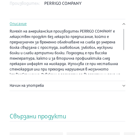
Производител:
PERRIGO COMPANY
Описание
Ruvexin на американския производител PERRIGO COMPANY е
лекарствен продукт без лекарско предписание, който е
предназначен за временно облекчаване на слаба до умерена
болка свързана с простуда, главоболие, зъбобол, мускулни
болки и слаби артритни болки. Подходящ е при висока
температура, както и за вторична профилактика след
прекаран инфаркт на миокарда. Използва се при нестабилна
стенокардия или при преходни нарушения в мозъчното
кръвообръщение. Рувексин е подходящ за възрастни и деца на
16 години. Предлага се в опаковка от 100 таблетки.
Начин на употреба
Състав:
Активно вещество: Ацетилсалицилова киселина
(Acetylsaiicylic acid) . Всяка стомашно-устойчива таблетка
съдържа 325mg ацетилсалицилова киселина.
Помощни вещества: хипромелоза,триацетин, калциев
Свързани продукти
хидроген фосфат дихидрат, царевично нишесте, талк.