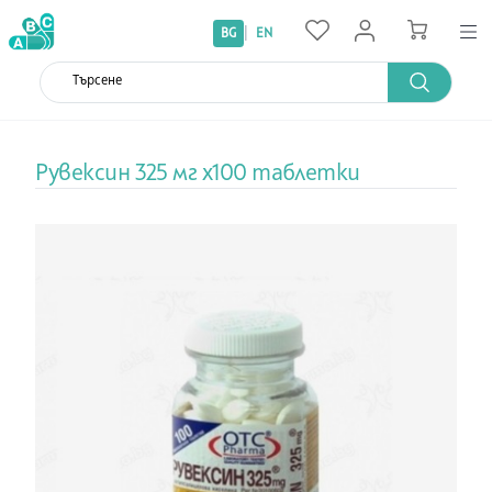
|
BG
EN
Рувексин 325 мг х100 таблетки