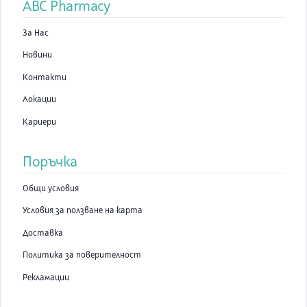
ABC Pharmacy
Сол
Енергийност (kcal/kJ)
За Нас
Новини
*Съдържание в препоръчителния дневен прием.
Контакти
Локации
Кариери
Поръчка
Общи условия
Условия за ползване на карта
Доставка
Политика за поверителност
Рекламации