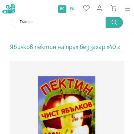
|
BG
EN
Ябълков пектин на прах без захар x40 г