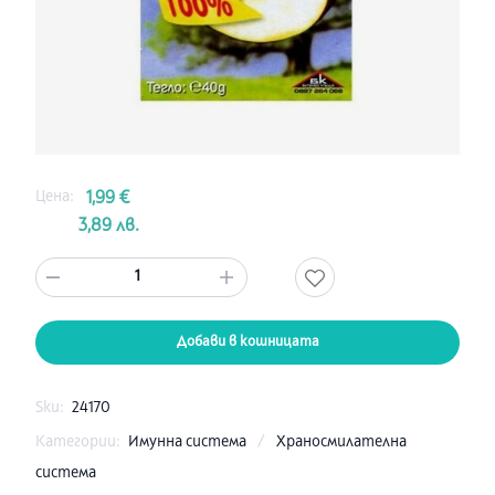
Цена:
1,99 €
3,89 лв.
1
Добави в кошницата
Sku:
24170
Категории:
Имунна система
/
Храносмилателна
система