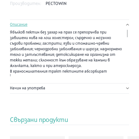
Производител:
PECTOWIN
Описание
Ябълков пектин без захар на прах се препоръчва при
завишени нива на лош холестерол; сърдечно и мозъчно
съдови проблеми; гастрити; язви и стомашно-чревни
заболявания; чернодробни заболявания и цироза; наднормено
тегло и затлъстявания; детоксикиране на организма от
тежки метали; склонност към образуване на камъни в
жлъчката, както и при атеросклероза.
В храносмилателния тракт пектините абсорбират
отровните вещества, гнилостните продукти и токсините,
отделяните от бактериите, като съдействуват за
Начин на употреба
тяхното обезвреждане и изхвърляне от организма.
Пектиновите вещества неутрализират действието на
киселините и основите.
Пектинът свързва жлъчните киселини в червата. Той
напълно ферментира под въздействието на микробите в
дебелото черво (за разлика от неразтворимата целулоза).
Свързани продукти
Подпомага функцията на дебелото черво и увеличава
разграждането на несмилаемите фекални отпадъци.
Нормализира нивото на кръвната захар след приемане на
въглехидрати. Намалява увеличените нива на лошия