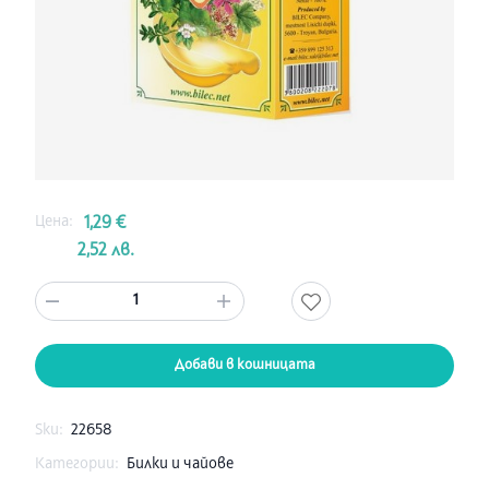
Цена:
1,29 €
2,52 лв.
1
Добави в кошницата
Sku:
22658
Категории:
Билки и чайове