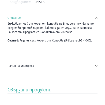
Производител:
БИЛЕК
Описание
Билковият чай от корен от коприва на Bilec се използва като
средство против пърхот, както и за стимулиране растежа
на косата. Предлага се в опаковка от 50 грама.
Състав:
Рязани, сухи корени от Коприва (Urticae radix) - 100%.
Начин на употреба
Свързани продукти