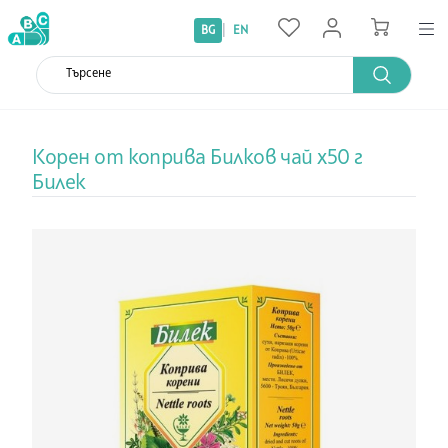
|
BG
EN
Корен от коприва Билков чай х50 г
Билек