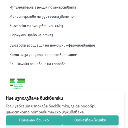
Изпълнителна агенция по лекарствата
Министерство на здравеопазването
Български фармацевтичен съюз
Формуляр Право на отказ
Българска асоциация на помощник-фармацевтите
Комисия за защита на потребителите
ЕК - Онлайн решаване на спорове
ABC Pharmacy онлайн аптека е лицензирана от Изпълнителна
Ние използваме бисквитки
Агенция по Лекарствата.
Този уебсайт използва бисквитки, за да подобри
цялостното потребителско изживяване.
©
2026
ABC Pharmacy
Приемам всичко
Отказвам всички