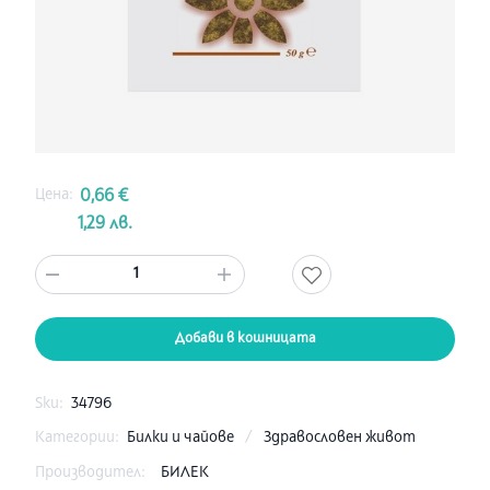
Цена:
0,66 €
1,29 лв.
1
Добави в кошницата
Sku:
34796
Категории:
Билки и чайове
/
Здравословен живот
Производител:
БИЛЕК