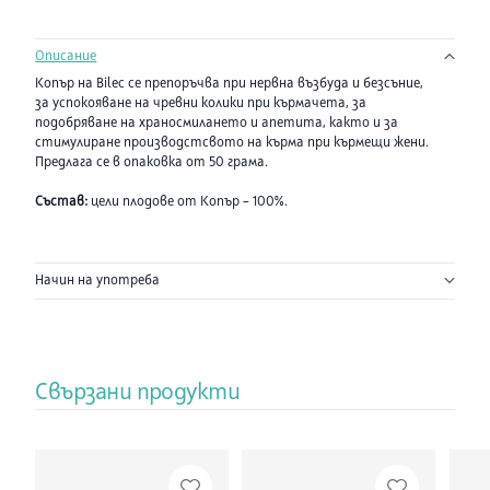
Описание
Копър на Bilec се препоръчва при нервна възбуда и безсъние,
за успокояване на чревни колики при кърмачета, за
подобряване на храносмилането и апетита, както и за
стимулиране производстсвото на кърма при кърмещи жени.
Предлага се в опаковка от 50 грама.
Състав:
цели плодове от Копър – 100%.
Начин на употреба
Свързани продукти