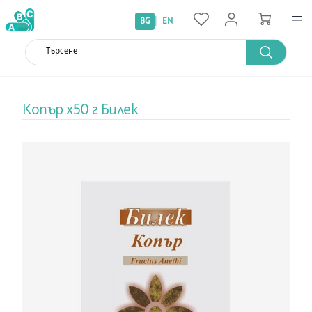
|
BG
EN
Копър х50 г Билек