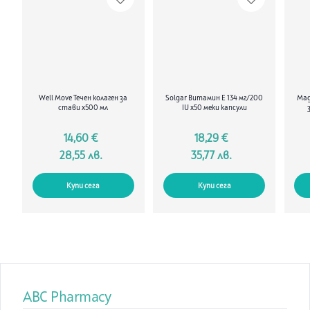
Well Move Течен колаген за
Solgar Витамин E 134 мг/200
Mag
стави х500 мл
IU х50 меки капсули
14,60 €
18,29 €
28,55 лв.
35,77 лв.
Купи сега
Купи сега
ABC Pharmacy