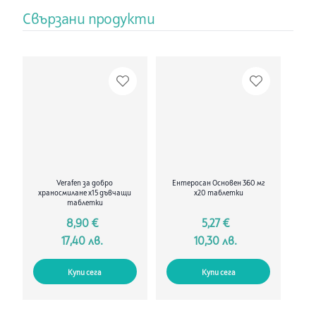
Свързани продукти
Verafen за добро
Ентеросан Основен 360 мг
храносмилане х15 дъвчащи
x20 таблетки
таблетки
8,90 €
5,27 €
17,40 лв.
10,30 лв.
Купи сега
Купи сега