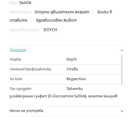
Sku:
54406
Категории:
Опорно-двигателен апарат
/
Болки в
ставите
/
Здравословен живот
Производител:
DOYCH
Описание
Марка
Doych
Лечение/профилактика
Стави
За кого
Възрастни
Тип продукт
Таблетки
д-глюкозамин сулфат (D-Glucosamine Sulfate), хелатен калциев
л-аспартат (Calcium L-Aspartate Chelate), птичи хидролизиран
колаген тип II (Chicken Collagen type II Hydrolized), сух екстракт
Начин на употреба
кора от бяла върба /Salix Alba L./ (25% салицин) хиалуронова
киселина (Hyaluronic acid).