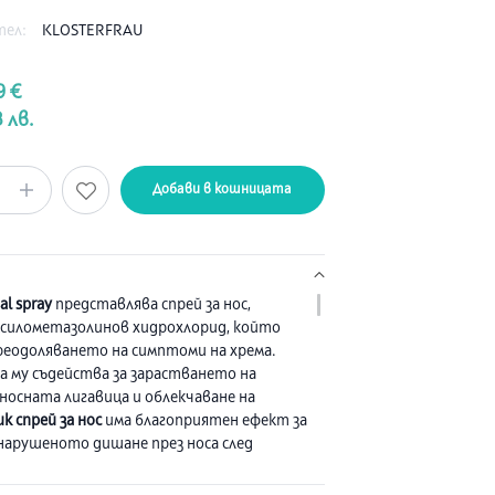
тел:
KLOSTERFRAU
9 €
 лв.
Добави в кошницата
al spray
представлява спрей за нос,
силометазолинов хидрохлорид, който
преодоляването на симптоми на хрема.
 му съдейства за зарастването на
 носната лигавица и облекчаване на
ик спрей за нос
има благоприятен ефект за
 нарушеното дишане през носа след
рургична операция при възрастни деца над
ктивната съставка на спрея -