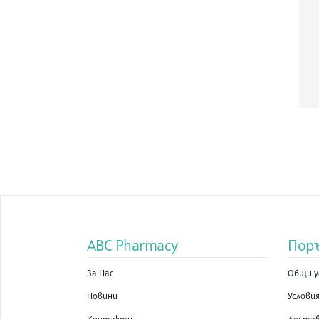
ABC Pharmacy
Пор
За Нас
Общи у
Новини
Условия