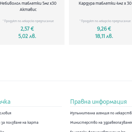
линия към 
Небиволол таблетки 5мг х30
Кардура таблетки 4мг х 30
изследвани
Актавис
Производите
* Продукт по лекарско предписание
* Продукт по лекарско предписание
Марка
2,57 €
9,26 €
5,02 лв.
18,11 лв.
Лечение/п
За кого
Промо
Тип продук
Активни в
декспантено
ксилометаз
ъчка
Правна информация
Всяко впръс
от разтвор
словия
Изпълнителна агенция по лекарст
хидрохлорид
 за ползване на карта
Министерство на здравеопазван
Други съст
калиев дих