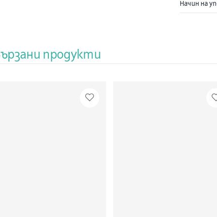
Начин на у
Ксилометаз
този начин
лигавицата
способства
притежава 
вързани продукти
Klosterfrau 
продава ф
предлага а
близо 200 
създадена 
за продажби
Централна 
страни в Се
Портфолиот
утвърдени м
neo-angin® 
специфични 
всичко на 
това се осн
непрекъсна
продукти, 