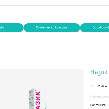
ебе
Козметика и красота
Здравосло
Назик 
Sku:
63037
Категории
настинка