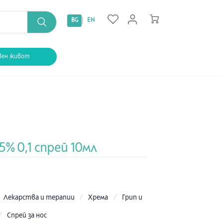
|
BG
EN
вен живот
5% 0,1 спрей 10мл
:
Лекарства и терапии
/
Хрема
/
Грип и
/
Спрей за нос