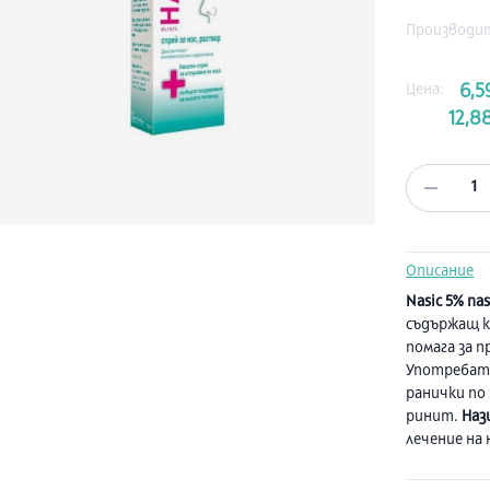
Производи
Цена:
6,5
12,88
1
Описание
Nasic 5% nas
съдържащ к
помага за 
Употребата
ранички по
ринит.
Наз
лечение на
назална хи
6 години. А