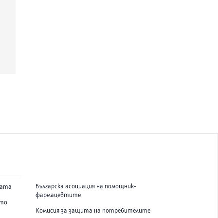
нови тенденции, резултати от
я или променящи се социални пейзажи.
л: Klosterfrau Healthcare Group, Австрия.
Klosterfrau
Алергичен ринит (сенна
рофилактика
хрема), Запушен нос и
хрема
Деца, Възрастни
Назик
т
Спрей
ещества:
ксилометазолин хидрохлорид и
л. В 10 мл разтвор се съдържат 10 мг
олин хидрохлорид и 500 мг декспантенол.
кване от 0,1 мл (еквивалентно на 0,10 г)
а съдържа 0,1 мг ксилометазолин
Българска асоциация на помощник-
вата
 и 5,0 мг декспантенол.
фармацевтите
ето
авки:
бензалкониев хлорид 0,02 мг/0,1 мл,
Комисия за защита на потребителите
идрогенфосфат, динатриев фосфат