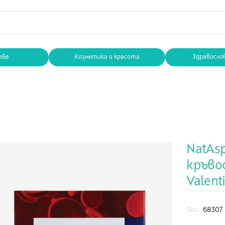
ебе
Козметика и красота
Здравосло
NatAsp
кръво
Valent
Sku:
68307