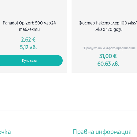
Panadol Opizorb 500 мг х24
Фостер Некстхалер 100 мкг
таблекти
мкг х 120 дози
2,62 €
5,12 лв.
* Продукт по лекарско предписание
31,00 €
Купи сега
60,63 лв.
ъчка
Правна информация