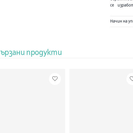
се израбо
използв
субстанци
Начин на у
молекула н
вещества
спомага за
холестерол
нормализ
вързани продукти
добавена 
представл
произход. П
Състав
Натокиназ
Хидроксит
Помощни
микрокрис
(стабилиз
оцветител 
- силициев