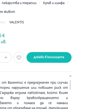
:
Лекарства и терапии
/
Кръв и лимфа
/
вен живот
тел:
VALENTIS
5 €
 лв.
Добави в кошницата
 от Валентис е предназначен при случаи
аторни нарушения или повишен риск от
Съдържа ензима nattokinase, който влияе
елно върху кръвообращението и
ирването и помага да се намали
та от образуване на тромб. Натокиназа