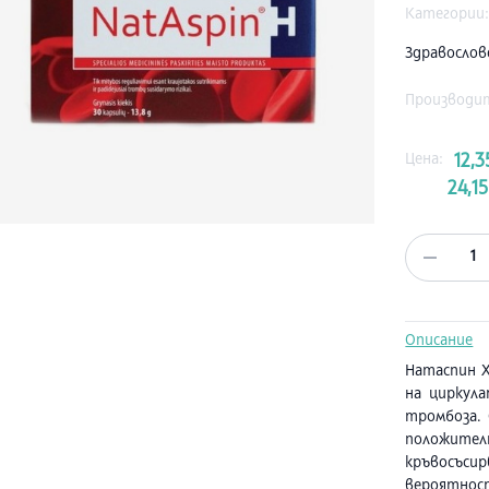
Категории
Здравосло
Производи
Цена:
12,3
24,15
1
Описание
Натаспин Х
на циркул
тромбоза. 
положит
кръвосъс
вероятност