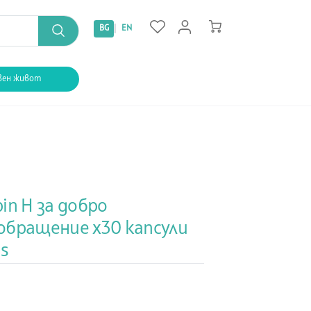
|
BG
EN
вен живот
in H за добро
обращение х30 капсули
is