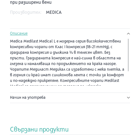
при разширени вени
Производител:
MEDICA
Описание
Medica Medilast Medical L е модерна серия висококачествени
компресивни чорапи от Клас I компресия (18–21 mmHg), с
градирана компресия и дължина ¾ в телесен цвят. Без
пръсти. Градираната компресия е най-силна в областта на
глезена и намаляваща по продължението на крака нагоре.
Чорапите Медиласт Медикал са изработени с мека плетка, а
в горния си край имат силиконова лента с точки за комфорт
и по-надеждно прикрепяне. Компресивните чорапи Medilast
Medical са предназначени за терапия по лекарско
предписание с цел подобряване на венозното
Начин на употреба
кръвообращение по посока от долните крайници към
сърцето при хора с венозни заболявания.
Свързани продукти