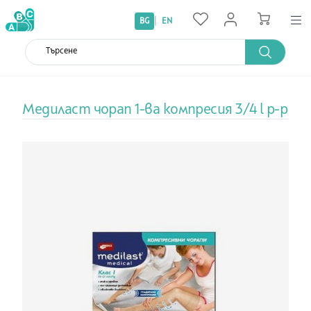
|
BG
EN
Медиласт чорап 1-ва компресия 3/4 l р-р