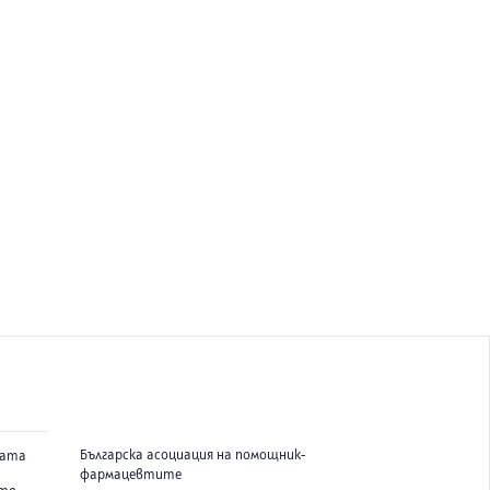
Българска асоциация на помощник-
вата
фармацевтите