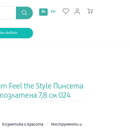
|
BG
EN
вен живот
 Feel the Style Пинсета
позлатена 7,8 см 024
:
Козметика и красота
/
Инструменти и