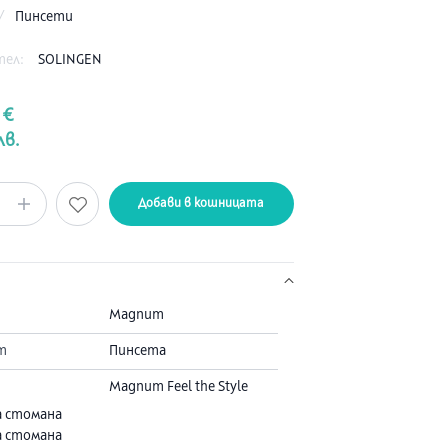
/
Пинсети
тел:
SOLINGEN
 €
лв.
Добави в кошницата
Magnum
т
Пинсета
Magnum Feel the Style
а стомана
а стомана