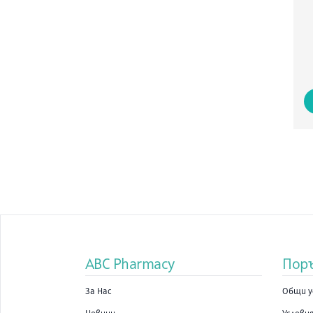
ABC Pharmacy
Пор
За Нас
Общи у