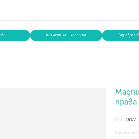
ебе
Козметика и красота
Здравосло
Magnum
права 
Sku:
49172
Категории