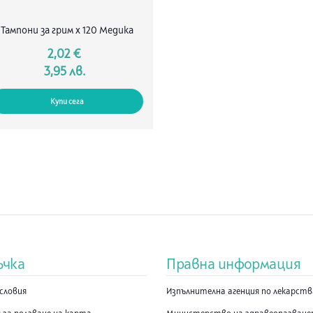
Тампони за грим х 120 Медика
2,02 €
3,95 лв.
Купи сега
ъчка
Правна информация
словия
Изпълнителна агенция по лекарст