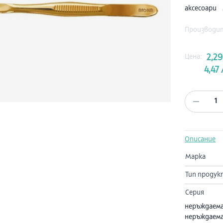
аксесоари
Производи
Цена:
2,29
4,47 
1
Описание
Марка
Тип продук
Серия
неръждаем
неръждаем