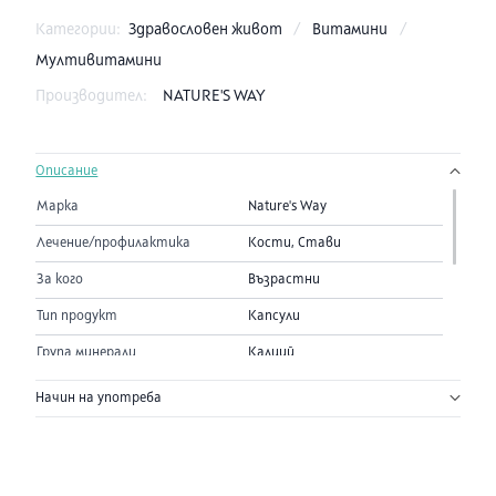
Категории:
Здравословен живот
/
Витамини
/
Мултивитамини
Производител:
NATURE'S WAY
Описание
Марка
Nature's Way
Лечение/профилактика
Кости, Стави
За кого
Възрастни
Тип продукт
Капсули
Група минерали
Калций
В 1
Дн.
Активни съставки:
Начин на употреба
капс.:
доза:
Калций (като калциев цитрат/калциев
250
1000
карбонат/калциев малат)
mg
mg
Помощни вещества:
Растителна капсула - желатин, магнезиев стеарат,