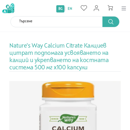
|
BG
EN
Nature’s Way Calcium Citrate Калциев
цитрат подпомага усвояването на
калций и укрепването на костната
система 500 мг х100 капсули