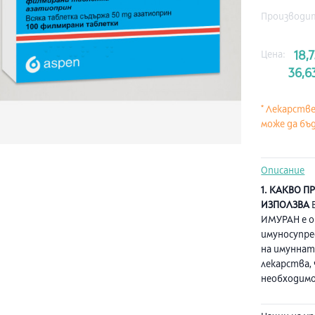
Производи
Цена:
18,
36,6
* Лекарств
може да бъд
Описание
1. КАКВО П
ИЗПОЛЗВА
В
ИМУРАН е о
имуносупре
на имуннат
лекарства,
необходимо
прием на т
сърце или ч