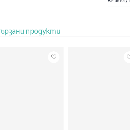
Начин на у
следните з
атакува кл
(автоимунн
артрит, си
дерматоми
вързани продукти
хроничен а
възлест п
анемия и х
тромбоцито
прилага и з
болестта н
колит (хро
червата). 
лекарство 
ИМУРАН мож
повечето сл
лекарства.
2. ПРЕДИ 
ИМУРАН: ак
към азатио
съставки н