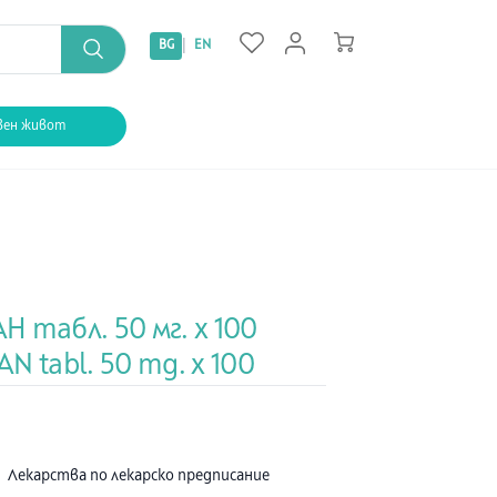
|
BG
EN
вен живот
 табл. 50 мг. х 100
N tabl. 50 mg. х 100
:
Лекарства по лекарско предписание