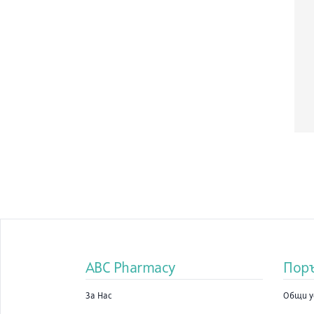
ABC Pharmacy
Пор
За Нас
Общи у