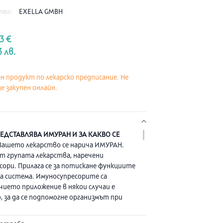
тел:
EXELLA GMBH
73 €
3 лв.
ен продукт по лекарско предписание. Не
е закупен онлайн.
РЕДСТАВЛЯВА ИМУРАН И ЗА КАКВО СЕ
ашето лекарство се нарича ИМУРАН.
т групата лекарства, наречени
сори. Прилага се за потискане функциите
а система. Имуносупресорите са
 чието приложение в някои случаи е
, за да се подпомогне организмът при
рансплантирани органи, напр. бъбрек,
ерен дроб. Използват се и за лечение на