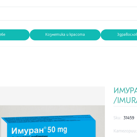
ебе
Козметика и красота
Здравосло
ИМУРАН
/IMURA
Sku:
31459
Категории