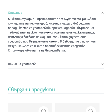
Описание
Билката глухарче и препаратите от глухарчето засилват
функцията на черния дроб, жлъчния мехур и бъбреците,
поради което се употребява при чернодробни възпаления,
заболявания на жлъчния мехур, жлъчни камъни, жълтеница,
непълно усвояване на мазнините и като диуретично
средство при възпаление и камъни в бъбреците и пикочния
мехур. Прилага се и като противоглистно средство.
Стимулира обмяната на веществата.
Начин на употреба
Свързани продукти