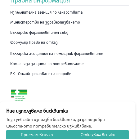
Правна информация
Изпълнителна агенция по лекарствата
Министерство на здравеопазването
Български фармацевтичен съюз
Формуляр Право на отказ
Българска асоциация на помощник-фармацевтите
Комисия за защита на потребителите
ЕК - Онлайн решаване на спорове
ABC Pharmacy онлайн аптека е лицензирана от Изпълнителна
Ние използваме бисквитки
Агенция по Лекарствата.
Този уебсайт използва бисквитки, за да подобри
цялостното потребителско изживяване.
©
2026
ABC Pharmacy
Приемам всичко
Отказвам всички