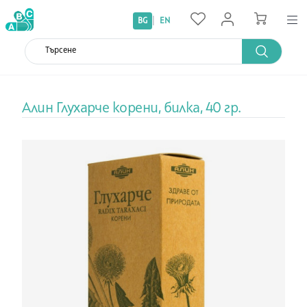
|
BG
EN
Алин Глухарче корени, билка, 40 гр.