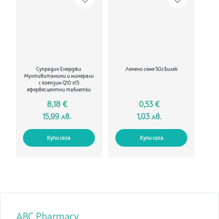
Супрадин Енерджи
Ленено семе 50г Билек
Мултивитамини и минерали
с коензим Q10 х15
ефервесцентни таблетки
8,18 €
0,53 €
15,99 лв.
1,03 лв.
Купи сега
Купи сега
ABC Pharmacy