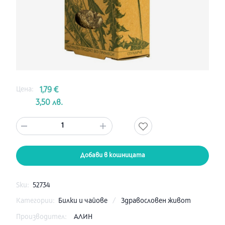
Цена:
1,79 €
3,50 лв.
1
Добави в кошницата
Sku:
52734
Категории:
Билки и чайове
/
Здравословен живот
Производител:
АЛИН