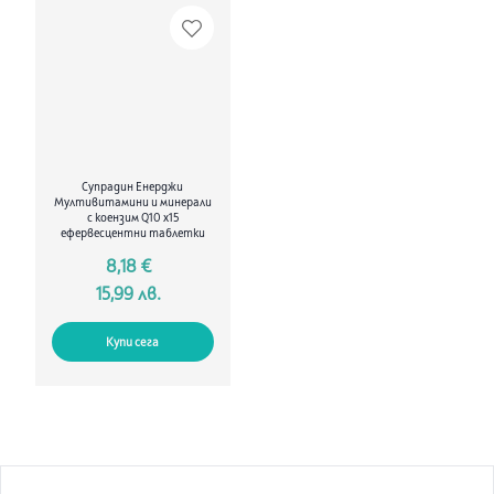
алфа-токоферол ацетат/ притежава значителна
антиоксидантна активност и предпазва от натрупване на
свободните радикали и вредното им въздействие върху
организма. Приемът на Витамин Е способства за намаляване
образуването на тромби, подпомага профилактиката на
сърдечно-съдовите заболявания. Участва в обмяната на
холестерола и кортикостероидите. Увеличава имунната
устойчивост на организма и оказва противовъзпалителен
ефект. Пълноценната чревна резорбция на витамин А се
Супрадин Енерджи
подпомага от витамин Е като по този начин взаимно
Мултивитамини и минерали
усилват действието си. Съдействат за поддържане на
с коензим Q10 х15
ефервесцентни таблетки
равномерно съотношение между свободния и свързания
холестерол в кръвта. Предлага се в опаковка от 20 капсули.
8,18 €
15,99 лв.
Състав
в 1 мека капсула:
Купи сега
Витамин А
1 500 mcg
Витамин Е
20 mg
Помощно вещество: соево масло.