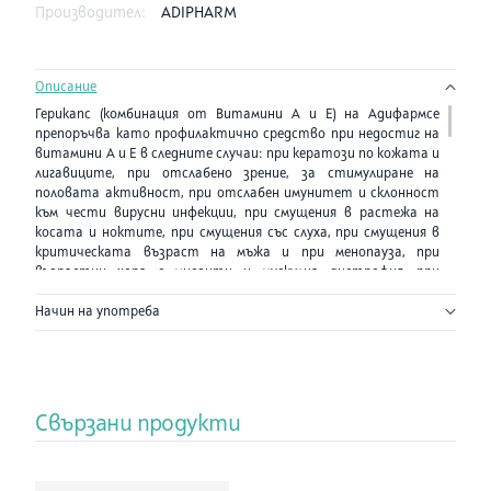
Производител:
ADIPHARM
Описание
Герикапс (комбинация от Витамини А и Е) на Адифармсе
препоръчва като профилактично средство при недостиг на
витамини А и Е в следните случаи: при кератози по кожата и
лигавиците, при отслабено зрение, за стимулиране на
половата активност, при отслабен имунитет и склонност
към чести вирусни инфекции, при смущения в растежа на
косата и ноктите, при смущения със слуха, при смущения в
критическата възраст на мъжа и при менопауза, при
възрастни хора с миозити и мускулна дистрофия, при
стерилитет, ентерити, хематопатии, фотофобия,
Начин на употреба
парадонтоза, гингивити, акне, дискератози. Gericaps
съчетава в състава си ценните за организма
мастноразтворими витамини А и Е, включени в соево масло,
извлечено без генно модифицирани организми. Витамин А /
ретинол палмитат/ активно подпомага растежа и
възстановяването на кожата и лигавиците. Приемът му
Свързани продукти
поддържа аминокиселинното равновесие и подпомага
синтеза на зрителния пигмент - родопсин. Като растежен
фактор проявява стимулиращо действие върху синтезата
на половите хормони и кортикостероидите. Витамин Е /