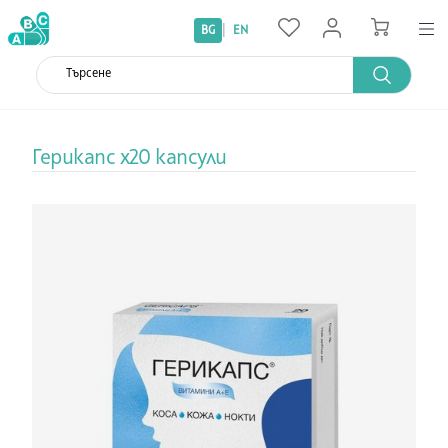
|
BG
EN
Герикапс х20 капсули