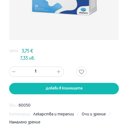
Цена:
3,75 €
7,33 лв.
1
Добави в кошницата
Sku:
60050
Категории:
Лекарства и терапии
/
Очи и зрение
/
Намалено зрение