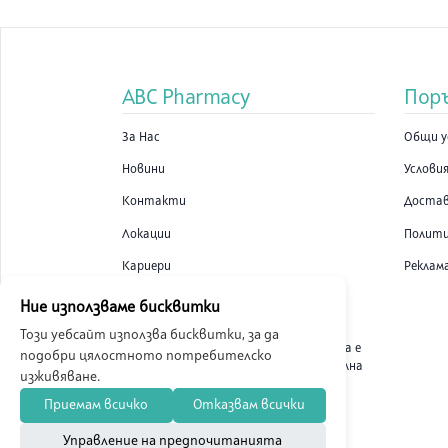
ABC Pharmacy
Пор
За Нас
Общи у
Новини
Условия
Контакти
Доста
Локации
Полити
Кариери
Реклам
Ние използваме бисквитки
Този уебсайт използва бисквитки, за да
ABC Pharmacy онлайн аптека е
подобри цялостното потребителско
лицензирана от Изпълнителна
изживяване.
Агенция по Лекарствата.
Приемам всичко
Отказвам всички
Управление на предпочитанията