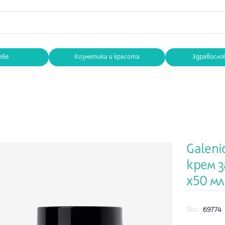
ебе
Козметика и красота
Здравосло
Galeni
крем з
x50 мл
Sku:
69774