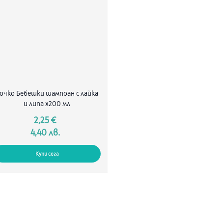
starch hydro
Red 33 (ci 1
benzoate. S
Sorbitan iso
очко Бебешки шампоан с лайка
и липа x200 мл
2,25 €
4,40 лв.
Купи сега