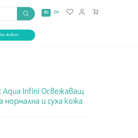
|
BG
EN
вен живот
c Aqua Infini Освежаващ
а нормална и суха кожа