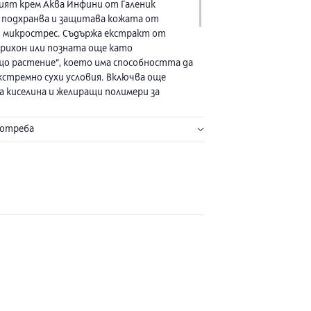
ят крем Аква Инфини от Галеник
 подхранва и защитава кожата от
 микрострес. Съдържа екстракт от
Ерихон или позната още като
що растение“, което има способността да
екстремно сухи условия. Включва още
а киселина и желиращи полимери за
е и съхранение на водата в кожа,
 растителен глицерин. Кадифента му
потреба
 подхранващи свойства успокоява
прави мека, благодарение на микро-
те масла.
er (aqua). Lycerin. Caprylic/capric
 Carthamus tinctorius (safflower) seed oil
inctorius seed oil). Methyl gluceth-20. 1,2-
 Dimethicone. Polymethyl methacrylate.
etyl phosphate. Hydroxyethyl
ium acryloyldimethyl taurate copolymer.
ycol. Bht. Caprylyl glycol. Carbomer. Citric
um edta. Fragrance (parfum). Hydrogenated