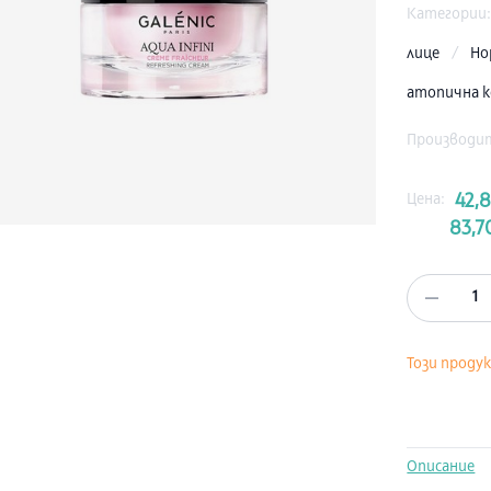
Категории
лице
/
Но
атопична 
Производи
Цена:
42,
83,7
1
Този проду
Описание