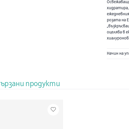
Освежаващи
хидратира,
ежедневния
розата на 
„възкръсва
оцелява в 
хиалуронов
хидратиран
хидратиращ
Начин на у
текстура с
кожата и я 
емулгирани
Състав:
Wat
вързани продукти
triglyceride.
(carthamus t
hexanediol.
Potassium c
acrylate/sod
Pentylene gl
acid. Disodi