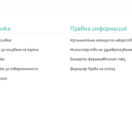
ъчка
Правна информация
словия
Изпълнителна агенция по лекарст
 за ползване на карта
Министерство на здравеопазван
вка
Български фармацевтичен съюз
ка за поверителност
Формуляр Право на отказ
ации