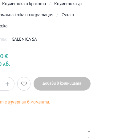
:
Козметика и красота
/
Козметика за
рмална кожа и хидратация
/
Суха и
кожа
тел:
GALENICA SA
80 €
0 лв.
Добави в кошницата
кт е изчерпан в момента.