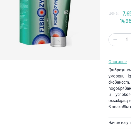
Цена:
7,6
14,96
1
Описание
Фиброзинол
уморени к
скованос
подобряван
и успоко
охлаждащ е
в опаковка 
Състав:
ME
Начин на у
EXTRACT, 