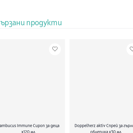
DENAT, P
COPOLYMER,
LECITHIN, 
CARBOMER
вързани продукти
ambucus Immune Сироп за деца
Doppelherz aktiv Спрей за гърл
х120 мл
облепиха х30 мл