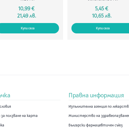
10,99 €
5,45 €
21,49 лв.
10,65 лв.
Купи сега
Купи сега
ъчка
Правна информация
словия
Изпълнителна агенция по лекарст
 за ползване на карта
Министерство на здравеопазван
вка
Български фармацевтичен съюз