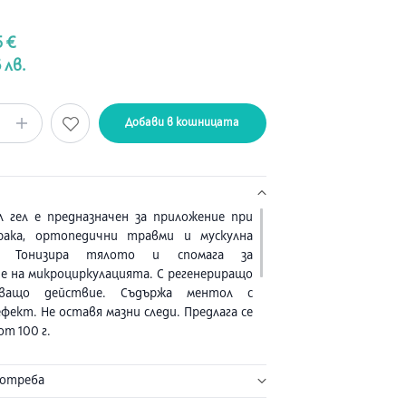
5 €
 лв.
Добави в кошницата
 гел е предназначен за приложение при
рака, ортопедични травми и мускулна
т. Тонизира тялото и спомага за
е на микроциркулацията. С регенериращо
яващо действие. Съдържа ментол с
фект. Не оставя мазни следи. Предлага се
от 100 г.
NTHOL, AQUA, RUSCUS ACULEATUS ROOT
потреба
GLYCERIN, TOCOPHERYL ACETATE, ALCOHOL