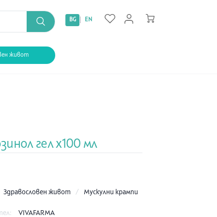
|
BG
EN
вен живот
инол гел x100 мл
:
Здравословен живот
/
Мускулни крампи
тел:
VIVAFARMA