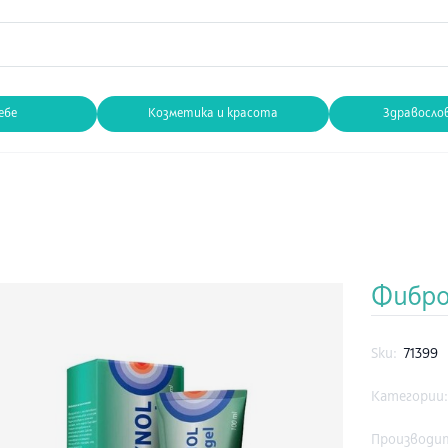
ебе
Козметика и красота
Здравосло
Фиброз
Sku:
71399
Категории
Производи