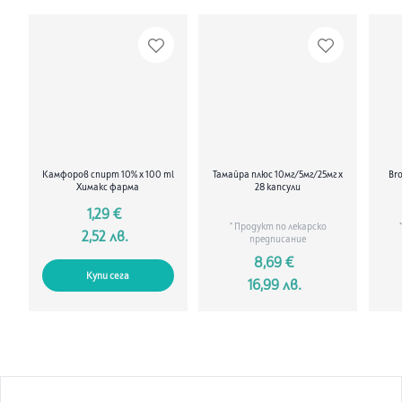
Камфоров спирт 10% x 100 ml
Тамайра плюс 10мг/5мг/25мг х
Br
Химакс фарма
28 капсули
1,29 €
* Продукт по лекарско
2,52 лв.
предписание
8,69 €
Купи сега
16,99 лв.