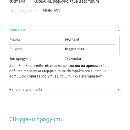
система
/
Киселини, рефлукс, язва и гастрит
Производител:
MONTAVIT
Описание
Марка
Montavit
За кого
Възрастни
Тип продукт
Таблетки
Активно вещество:
екстракт от листа на артишок
1
обвита таблетка съдържа 55 мг екстракт от листа на
артишок (Cynarae scolymus L, folium, 4-6:1, екстрагент:
пречистена вода) под формата на сух екстракт,
стандартизиран като не по-малко от 3,0%
Начин на употреба
кафеоилхиновикиселини.
Другите съставки са: 58.6 мг лактоза, 106.6 мг захароза,
малтодекстрин, силициев диоксид, колоиден безводен,
целактоза (целулоза, лактоза), коповидон, кросповидон, талк,
магнезиев стеарат, титанов диоксид (Е 171), арабска гума,
Свързани продукти
метилцелулоза, калциев карбонат, повидон, глицерол 85%,
оцветители (Индиготин Е 132 и Хинолиново жълто Е 104),
еудражит Е 12,5, восък.