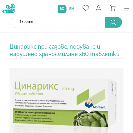
|
BG
EN
Цинарикс при газове, подуване и
нарушено храносмилане х60 таблетки