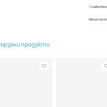
• Слабител
констипаци
колики, дъ
Начин на у
свойства н
предвиди и
вързани продукти