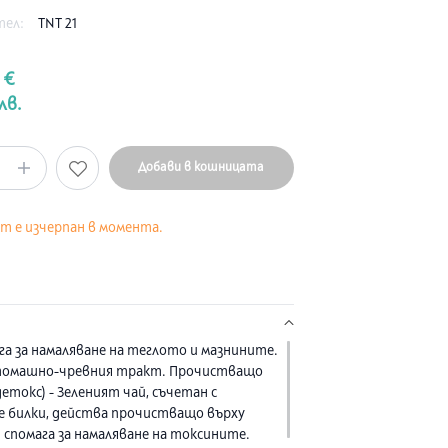
тел:
TNT 21
 €
лв.
Добави в кошницата
кт е изчерпан в момента.
га за намаляване на теглото и мазнините.
стомашно-чревния тракт. Прочистващо
етокс) - Зеленият чай, съчетан с
 билки, действа прочистващо върху
 спомага за намаляване на токсините.