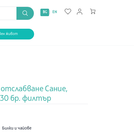
|
BG
EN
вен живот
 отслабване Сание,
 30 бр. филтър
:
Билки и чайове