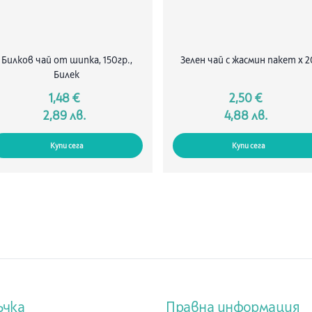
Билков чай от шипка, 150гр.,
Зелен чай с жасмин пакет х 2
Билек
1,48 €
2,50 €
2,89 лв.
4,88 лв.
Купи сега
Купи сега
ъчка
Правна информация