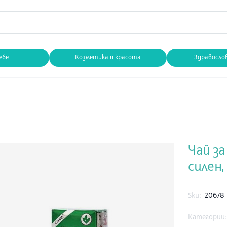
ебе
Козметика и красота
Здравосло
Чай за
силен,
Sku:
20678
Категории