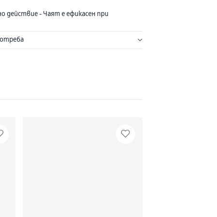
но действие - Чаят е ефикасен при
я. През първите дни може да предизвика
лжащи се на прочистващите и слабителни
потреба
а билките. Неговото действие може да се
 не създава привикване на червата.