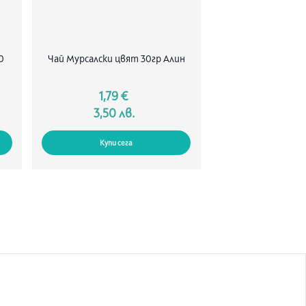
0
Чай Мурсалски цвят 30гр Алин
1,79 €
3,50 лв.
Купи сега