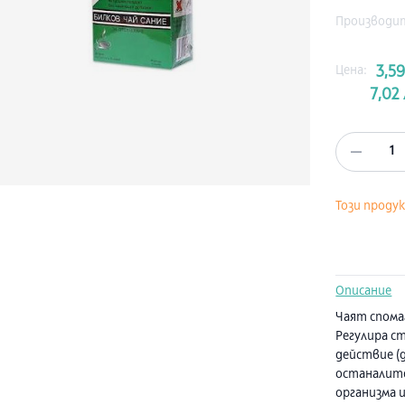
Производи
Цена:
3,59
7,02 
1
Този проду
Описание
Чаят спома
Регулира 
действие (д
останалите
организма и