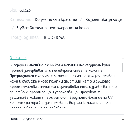
Sku:
69323
Категории:
Козметика и красота
/
Козметика за лице
/
Чувствителна, нетолерантна кожа
Производител:
BIODERMA
Описание
Биодерма Сенсибио АР ББ крем е специално създаден крем
против зачервявания и несъвършенства на кожата.
Предназначен е за чувствителна и склонна към зачервяване
кожа и съдържа много полезни действия, като в същото
време намалява значително зачервяването, изравнява тена,
действа хидратиращо и успокояващо. Продуктът
защитава кожата на лицето от вредното влияние на UV-
лъчите при трайно зачервяване, видими капиляри и силно
изразено временно зачервяване.
Начин на употреба
Продуктът съдържа:
- ROSACTIV1 - патентован комплекс, който въздейства по
специален биологичен път на един от основните фактори,