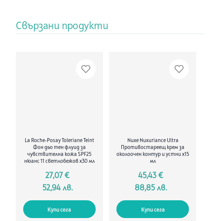
предизвикващи зачервяване. Също така намалява за дълго
време силното му въздействие и предотвратява от
повторна поява.
Свързани продукти
- D.A.F.2 - естествен комплекс, който увеличава прага на
поносимост от кожата.
Кремът значително намалява зачервяванията, успокоява
кожата, хипоалергенен е, има лек аромат, не съдържа
парабени, има много добра поносимост и е некомедогенен.
Състав:
Aqua / Water / Eau, Glycerin, Cyclopentasiloxane,
Dimethicone, Octocrylene, Titanium Dioxide (Ci 77891),
Hdi/Trimethylol Hexyllactone Crosspolymer, Titanium Dioxide
[Nano], Dipropylene Glycol, Peg-10 Dimethicone, Sorbitol, Caprylic /
Capric Triglyceride, Butyl Methoxydibenzoylmethane,
Cyclohexasiloxane, Canola / Canola Oil/Huile De Colza, Silica, Iron
Oxides (Ci 77492), Propylene Glycol, Dimethicone / Vinyl
La Roche-Posay Toleriane Teint
Nuxe Nuxuriance Ultra
Dimethicone Crosspolymer, Disteardimonium Hectorite,
Фон дьо тен флуид за
Противостареещ крем за
Glycyrrhetinic Acid, Sodium Chloride, Pentylene Glycol, Iron Oxides
чувствителна кожа SPF25
околоочен контур и устни x15
нюанс 11 светлобежов х30 мл
мл
(Ci 77491), Dimethicone / Polyglycerin-3 Crosspolymer, 1,2-
Hexanediol, Caprylyl Glycol, Disodium Edta, Hydrogenated Lecithin,
27,07 €
45,43 €
Glycine Soja (Soybean) Germ Extract, Propylene Carbonate, Iron
52,94 лв.
88,85 лв.
Oxides (Ci 77499), Laminaria Ochroleuca Extract, Mannitol, Pvp,
Xanthan Gum, Xylitol, Ginkgo Biloba Leaf Extract, Sodium Citrate,
Allantoin, Rhamnose, Cetrimonium Chloride, Sodium Hydroxide,
Купи сега
Купи сега
Lecithin, Camellia Sinensis Leaf Extract, Fructooligosaccharides,