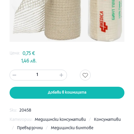
Цена:
0,75 €
1,46 лв.
1
Добави в кошницата
Sku:
20458
Категории:
Медицински консумативи
/
Консумативи
/
Превързочни
/
Медицински бинтове