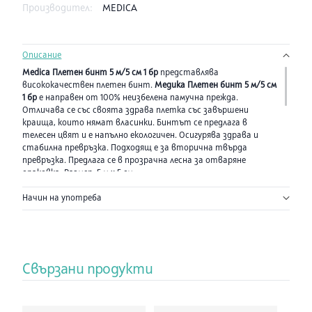
Производител:
MEDICA
Описание
Medica Плетен бинт 5 м/5 см 1 бр
представлява
висококачествен плетен бинт.
Медика Плетен бинт 5 м/5 см
1 бр
е направен от 100% неизбелена памучна прежда.
Отличава се със своята здрава плетка със завършени
краища, които нямат власинки. Бинтът се предлага в
телесен цвят и е напълно екологичен. Осигурява здрава и
стабилна превръзка. Подходящ е за вторична твърда
превръзка. Предлага се в прозрачна лесна за отваряне
опаковка. Размер: 5 м х 5 см.
Медика АД
е български производител на висококачествени
Начин на употреба
медицински изделия и генерични фармацевтични продукти с
над 40-годишна история. Производствените мощности на
Medica AD
отговарят на всички европейски норми за
производство и покриват изискванията на добрата
производствена практика (GMP).
Производител: Медика АД
Свързани продукти
Марка
Medica
Размер
5 м х 5 см