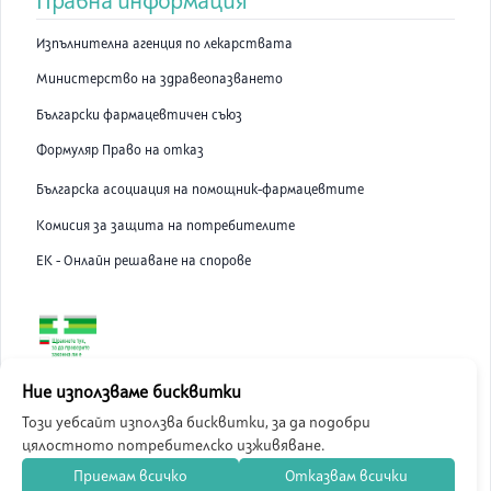
Правна информация
Изпълнителна агенция по лекарствата
Министерство на здравеопазването
Български фармацевтичен съюз
Формуляр Право на отказ
Българска асоциация на помощник-фармацевтите
Комисия за защита на потребителите
ЕК - Онлайн решаване на спорове
ABC Pharmacy онлайн аптека е лицензирана от Изпълнителна
Ние използваме бисквитки
Агенция по Лекарствата.
Този уебсайт използва бисквитки, за да подобри
цялостното потребителско изживяване.
©
2026
ABC Pharmacy
Приемам всичко
Отказвам всички