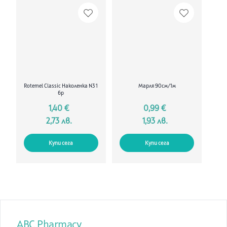
Тип продукт
Плетен бинт
100% памук
Rotemel Classic Наколенка N3 1
Марля 90см/1м
бр
1,40 €
0,99 €
2,73 лв.
1,93 лв.
Купи сега
Купи сега
ABC Pharmacy