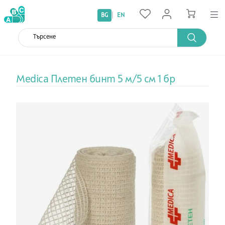
|
BG
EN
Medica Плетен бинт 5 м/5 см 1 бр