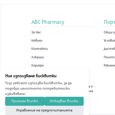
ABC Pharmacy
Пор
За Нас
Общи у
Новини
Условия
Контакти
Доста
Локации
Полити
Кариери
Реклам
Ние използваме бисквитки
Този уебсайт използва бисквитки, за да
ABC Pharmacy онлайн аптека е
подобри цялостното потребителско
лицензирана от Изпълнителна
изживяване.
Агенция по Лекарствата.
Приемам всичко
Отказвам всички
Управление на предпочитанията