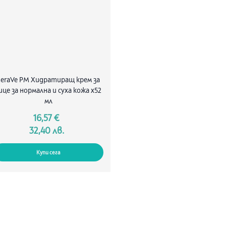
CeraVe PM Хидратиращ крем за
ице за нормална и суха кожа х52
мл
16,57 €
32,40 лв.
Купи сега