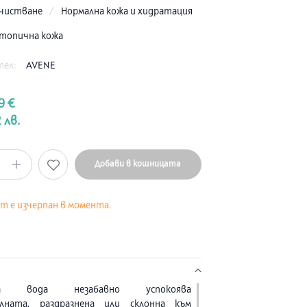
чистване
/
Нормална кожа и хидратация
атопична кожа
тел:
AVENE
9 €
 лв.
Добави в кошницата
кт е изчерпан в момента.
ата вода незабавно успокоява
лната, раздразнена или склонна към