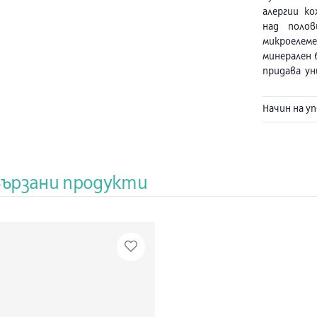
алергии ко
над полов
микроеле
минерален 
придава ун
успокоява 
основна ч
Начин на у
богата на 
усещане за
се в опаков
След упо
вързани продукти
зачервява
мигновено 
и при вис
успокоява, 
Състав:
Тер