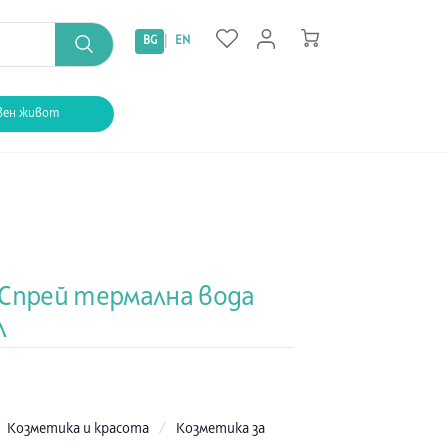
|
BG
EN
вен живот
 Спрей термална вода
л
:
Козметика и красота
/
Козметика за