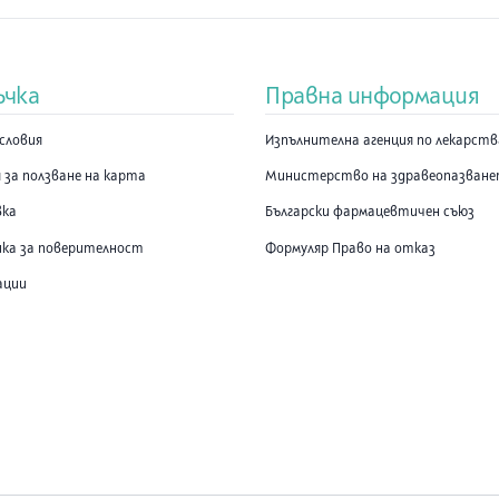
ъчка
Правна информация
словия
Изпълнителна агенция по лекарст
 за ползване на карта
Министерство на здравеопазван
вка
Български фармацевтичен съюз
ка за поверителност
Формуляр Право на отказ
ации