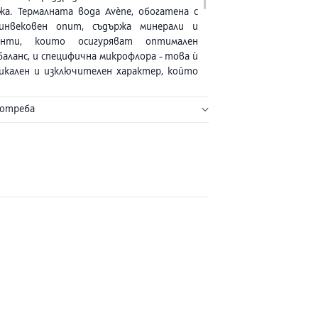
жа. Термалната вода Avène, обогатена с
инвековен опит, съдържа минерали и
менти, които осигуряват оптимален
баланс, и специфична микрофлора - това ѝ
икален и изключителен характер, който
кожата, без да я изсушава, и я превръща в
аст от всеки козметичен ритуал. Тя е
потреба
силикати и осигурява мекота и незабавно
 комфорт при всяко използване. Предлага
ка от 150 мл.
треба усещанията за дискомфорт,
не, сърбеж и опъване на кожата са
успокоени. Спреят е идеален за употреба
оки температури, тъй като охлажда и
без да изсушава кожата.
мална вода Avène.