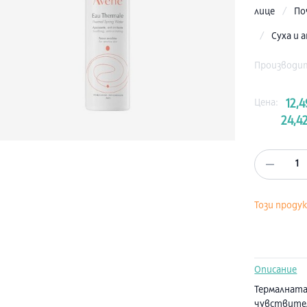
лице
/
По
/
Суха и 
Производи
Цена:
12,4
24,42
1
Този проду
Описание
Термалн
чувствите