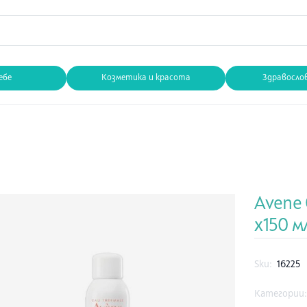
ебе
Козметика и красота
Здравосло
Avene
х150 м
Sku:
16225
Категории