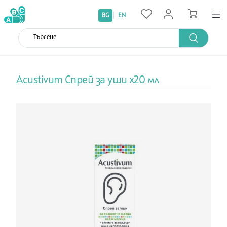
|
BG
EN
Acustivum Спрей за уши х20 мл