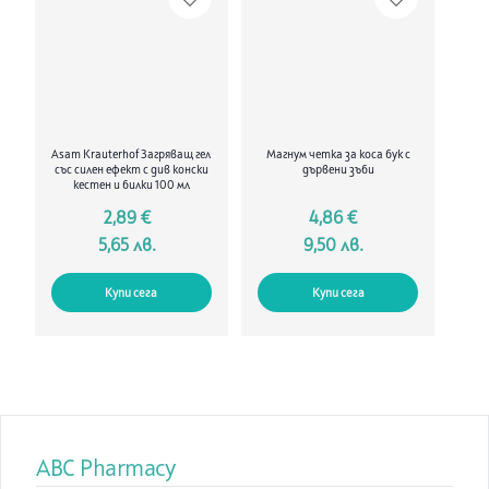
използва от възрастни и деца над 6 месеца. Не съдържа вода
и консерванти. Предлага се в опаковка от 20
мл, приблизително 400 дози.
Състав:
Слънчогледово масло, масло от сладък бадем течен
парафин, масло от маслина, масло от жожоба, полисорбат
80, ППГ-8, токоферол (витамин Е), аскорбил палмитат
(витамин С), аскорбинова киселина (Витамин С), лимонена
Asam Krauterhof Загряващ гел
Магнум четка за коса бук с
киселина.
със силен ефект с див конски
дървени зъби
кестен и билки 100 мл
2,89 €
4,86 €
5,65 лв.
9,50 лв.
Купи сега
Купи сега
ABC Pharmacy