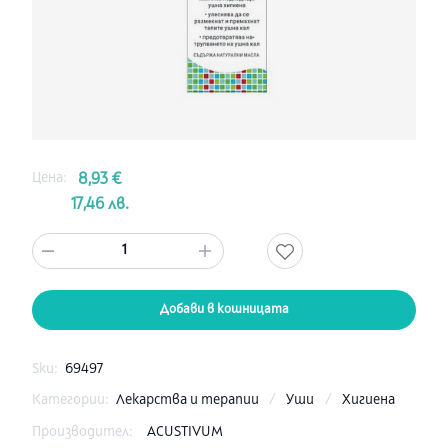
Цена:
8,93 €
17,46 лв.
1
Добави в кошницата
Sku:
69497
Категории:
Лекарства и терапии
/
Уши
/
Хигиена
Производител:
ACUSTIVUM