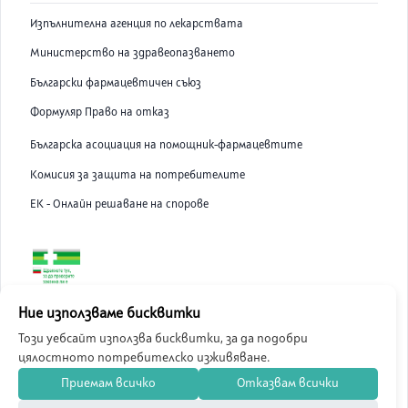
Изпълнителна агенция по лекарствата
Министерство на здравеопазването
Български фармацевтичен съюз
Формуляр Право на отказ
Българска асоциация на помощник-фармацевтите
Комисия за защита на потребителите
ЕК - Онлайн решаване на спорове
ABC Pharmacy онлайн аптека е лицензирана от Изпълнителна
Ние използваме бисквитки
Агенция по Лекарствата.
Този уебсайт използва бисквитки, за да подобри
цялостното потребителско изживяване.
©
2026
ABC Pharmacy
Приемам всичко
Отказвам всички