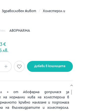
:
Здравословен живот
/
Холестерол и
тел:
ABOPHARMA
83 €
6 лв.
Добави в кошницата
сол + от Абофарма допринася за
е на нормални нива на холестерола в
ормалното кръвно налягане и подпомага
ма на въглехидратите и холестерола.