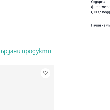
Съдържа 
фитостеро
Q10 за под
кръвта и п
Фитостеро
Начин на у
намаляват 
този нач
артериит
допринася 
атеросклер
вързани продукти
съдова си
ферментаци
на дрожди
поддържан
кръвта 
Комбинац
функциит
допринасят
стрес. До
важна роля
и е силен